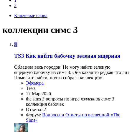
1
2
Ключевые слова
коллекции симс 3
Э
TS3
Как найти бабочку зеленая ящерная
Облазила весь городок. Не могу найти зеленую
ящерную бабочку из симс 3. Она какая-то редкая что ли?
Помогите найти, почти собрала коллекцию.
Эфемера
Тема
17 Мар 2026
the sims
3
вопросы по игре
коллекции
симс
3
коллекция бабочек
Ответы: 2
Форум:
Вопросы и Ответы по вселенной «The
Sims»