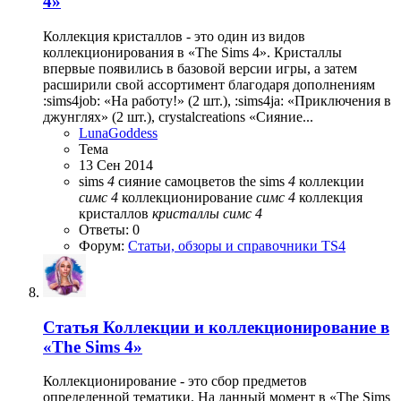
4»
Коллекция кристаллов - это один из видов
коллекционирования в «The Sims 4». Кристаллы
впервые появились в базовой версии игры, а затем
расширили свой ассортимент благодаря дополнениям
:sims4job: «На работу!» (2 шт.), :sims4ja: «Приключения в
джунглях» (2 шт.), crystalcreations «Сияние...
LunaGoddess
Тема
13 Сен 2014
sims
4
сияние самоцветов
the sims
4
коллекции
симс
4
коллекционирование
симс
4
коллекция
кристаллов
кристаллы
симс
4
Ответы: 0
Форум:
Статьи, обзоры и справочники TS4
Статья
Коллекции и коллекционирование в
«The Sims 4»
Коллекционирование - это сбор предметов
определенной тематики. На данный момент в «The Sims