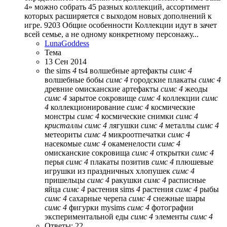
4» можно собрать 45 разных коллекций, ассортимент
которых расширяется с выходом новых дополнений к
игре. 9203 Общие особенности Коллекции идут в зачет
всей семье, а не одному конкретному персонажу...
LunaGoddess
Тема
13 Сен 2014
the sims
4
ts4
волшебные артефакты
симс
4
волшебные бобы
симс
4
городские плакаты
симс
4
древние омисканские артефакты
симс
4
жеоды
симс
4
зарытое сокровище
симс
4
коллекции
симс
4
коллекционирование
симс
4
космические
монстры
симс
4
космические снимки
симс
4
кристаллы
симс
4
лягушки
симс
4
металлы
симс
4
метеориты
симс
4
микроотпечатки
симс
4
насекомые
симс
4
окаменелости
симс
4
омисканские сокровища
симс
4
открытки
симс
4
перья
симс
4
плакаты позитив
симс
4
плюшевые
игрушки из праздничных хлопушек
симс
4
пришельцы
симс
4
ракушки
симс
4
расписные
яйца
симс
4
растения sims
4
растения
симс
4
рыбы
симс
4
сахарные черепа
симс
4
снежные шары
симс
4
фигурки mysims
симс
4
фотографии
экспериментальной еды
симс
4
элементы
симс
4
Ответы: 22