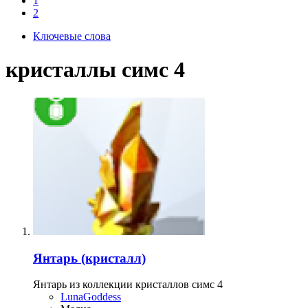
1
2
тайте
Ключевые слова
ями,
ов,
кристаллы симс 4
осы и
дете всю
ющих в
нных
ите
тайте
Янтарь (кристалл)
ями,
ов,
Янтарь из коллекции кристаллов симс 4
осы и
LunaGoddess
дете всю