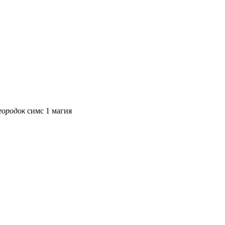
городок
симс 1 магия