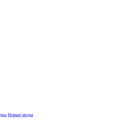
диа
Новые моды