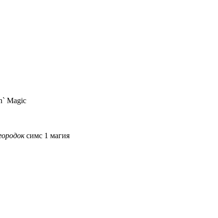
n` Magic
городок
симс 1 магия