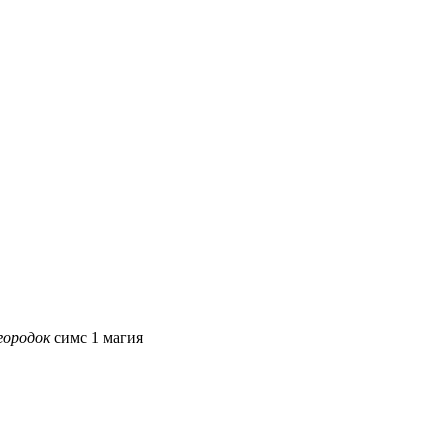
городок
симс 1 магия