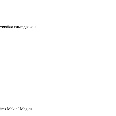
городок
симс дракон
ims Makin` Magic»