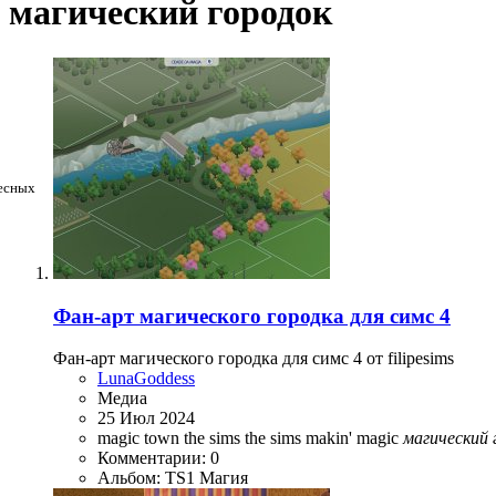
магический городок
ресных
Фан-арт магического городка для симс 4
Фан-арт магического городка для симс 4 от filipesims
LunaGoddess
Медиа
25 Июл 2024
magic town
the sims
the sims makin' magic
магический
Комментарии: 0
Альбом: TS1 Магия