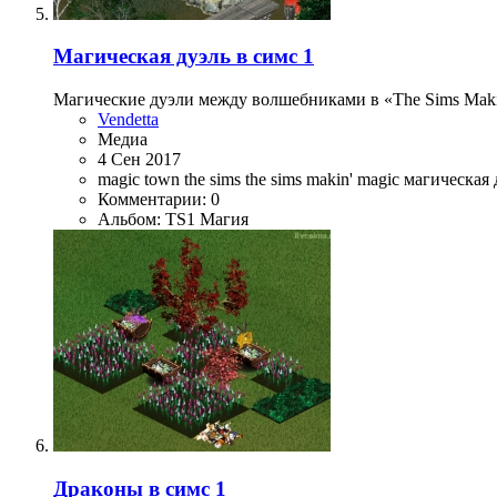
Магическая дуэль в симс 1
Магические дуэли между волшебниками в «The Sims Maki
Vendetta
Медиа
4 Сен 2017
magic town
the sims
the sims makin' magic
магическая
Комментарии: 0
Альбом: TS1 Магия
Драконы в симс 1