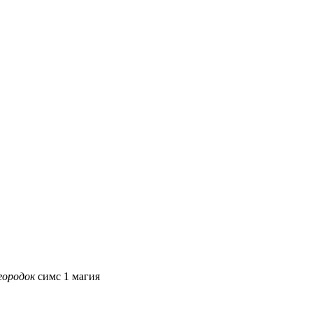
городок
симс 1 магия