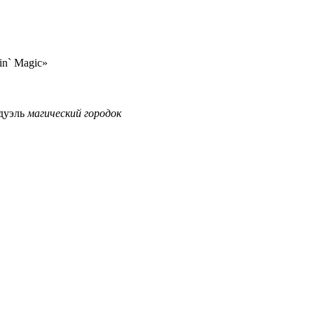
n` Magic»
 дуэль
магический
городок