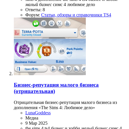
малый
бизнес
симс 4 любимое дело
Ответы: 8
Форум:
Статьи, обзоры и справочники TS4
Бизнес-репутация малого бизнеса
(отрицательная)
Отрицательная бизнес-репутация малого бизнеса из
дополнения «The Sims 4: Любимое дело»
LunaGoddess
Медиа
9 Мар 2025
the sims 4
ts4
бизнес
и хобби
малый
бизнес
симс 4