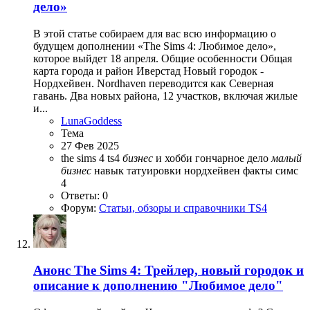
дело»
В этой статье собираем для вас всю информацию о
будущем дополнении «The Sims 4: Любимое дело»,
которое выйдет 18 апреля. Общие особенности Общая
карта города и район Иверстад Новый городок -
Нордхейвен. Nordhaven переводится как Северная
гавань. Два новых района, 12 участков, включая жилые
и...
LunaGoddess
Тема
27 Фев 2025
the sims 4
ts4
бизнес
и хобби
гончарное дело
малый
бизнес
навык татуировки
нордхейвен
факты симс
4
Ответы: 0
Форум:
Статьи, обзоры и справочники TS4
Анонс
The Sims 4: Трейлер, новый городок и
описание к дополнению "Любимое дело"