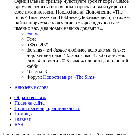
Официальный трейлер Чувствуете аромат кофе? Самое
время вылепить собственный проект и вытатуировать
свое имя в истории Нордхейвена! Дополнение «The
Sims 4 Businesses and Hobbies» (Любимое дело) поможет
найти творческое увлечение, которое вдохновляет
именно вас. Два новых навыка добавят в...
Эльма
Тема
6 Фев 2025
the sims 4
ts4
бизнес
любимое дело
малый
бизнес
нордхейвен
симс 4
бизнес
симс 4 любимое дело
симс 4 новости 2025
симс 4 новости дополнений
хобби
Ответы: 3
Форум:
Новости мира «The Sims»
Ключевые слова
Обратная связь
Правила сайта
Политика конфиденциальности
Помощь
Главная
RSS
Копирование и использование материалов сайта разрешено