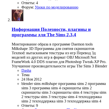
Ответы: 4
Форум:
Уроки по моделированию
Информация
Полезности, плагины и
программы для The Sims 2,3,4
Монтирование образа в программе Daemon tools
Milkshape 3D Программы для снятия скриншотов
Texmod: вытаскиваем текстуры из игр Перевод 3д
моделей из других игр в формат OBJ Microsoft Net
FrameWork 4.0 DDS плагин для Photoshop Tweak-XP Pro.
Улучшение производительности игры The Sims 3 Blender
Dasha
Тема
24 Ноя 2012
blender sims
milkshape
программа sims 2
программа
sims 3
программа sims 4
скриншоты sims 2
скриншоты sims 3
скриншоты sims 4
текстуры sims
2
текстуры sims 3
текстуры sims 4
техподдержка
sims 2
техподдержка sims 3
техподдержка sims 4
Ответы: 9