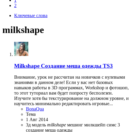
1
2
Ключевые слова
milkshape
Milkshape
Создание меша одежды TS3
Внимание, урок не рассчитан на новичков с нулевыми
знаниями в данном деле! Если у вас нет базовых
навыков работы в 3D программах, Workshop и фотошоп,
то этот туториал вам будет попросту бесполезен.
Изучите хотя бы текстурирование на должном уровне, и
научитесь минимально редактировать игровые...
BonaQua
Тема
1 Авг 2014
3д модель
milkshape
мешинг
милкшейп
симс 3
создание меша одежды