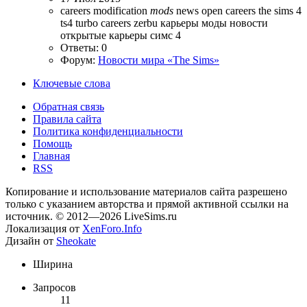
careers
modification
mods
news
open careers
the sims 4
ts4
turbo careers
zerbu
карьеры
моды
новости
открытые карьеры
симс 4
Ответы: 0
Форум:
Новости мира «The Sims»
Ключевые слова
Обратная связь
Правила сайта
Политика конфиденциальности
Помощь
Главная
RSS
Копирование и использование материалов сайта разрешено
только с указанием авторства и прямой активной ссылки на
источник. © 2012—2026 LiveSims.ru
Локализация от
XenForo.Info
Дизайн от
Sheokate
Ширина
Запросов
11