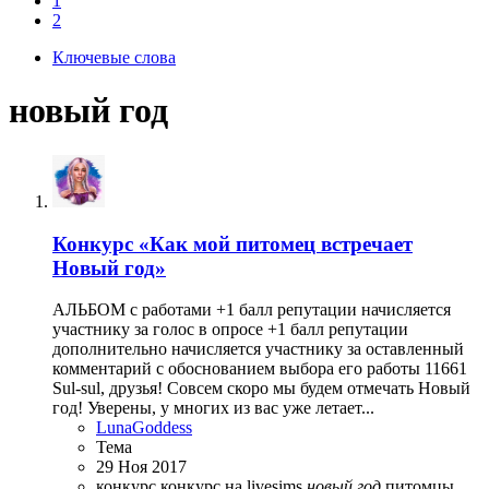
1
2
Ключевые слова
новый год
Конкурс
«Как мой питомец встречает
Новый год»
АЛЬБОМ с работами +1 балл репутации начисляется
участнику за голос в опросе +1 балл репутации
дополнительно начисляется участнику за оставленный
комментарий с обоснованием выбора его работы 11661
Sul-sul, друзья! Совсем скоро мы будем отмечать Новый
год! Уверены, у многих из вас уже летает...
LunaGoddess
Тема
29 Ноя 2017
конкурс
конкурс на livesims
новый
год
питомцы