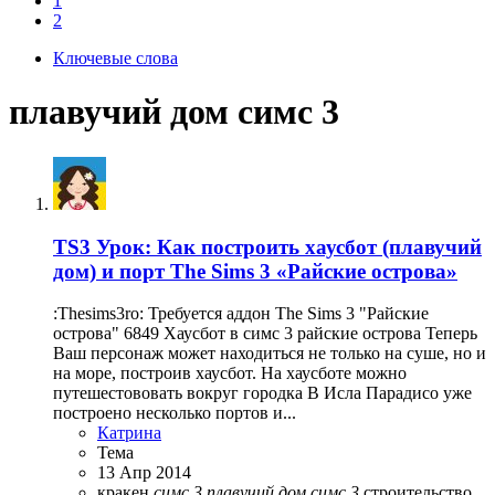
1
2
Ключевые слова
плавучий дом симс 3
TS3
Урок: Как построить хаусбот (плавучий
дом) и порт The Sims 3 «Райские острова»
:Thesims3ro: Требуется аддон The Sims 3 "Райские
острова" 6849 Хаусбот в симс 3 райские острова Теперь
Ваш персонаж может находиться не только на суше, но и
на море, построив хаусбот. На хаусботе можно
путешестововать вокруг городка В Исла Парадисо уже
построено несколько портов и...
Катрина
Тема
13 Апр 2014
кракен
симс
3
плавучий
дом
симс
3
строительство