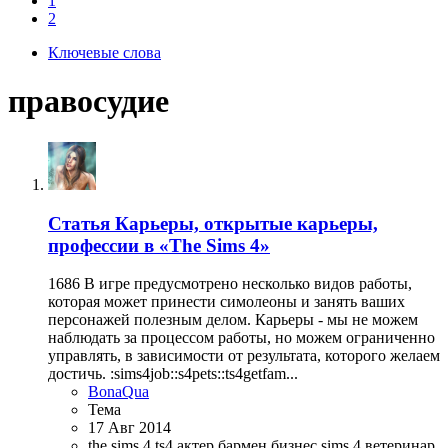
1
2
Ключевые слова
правосудие
Статья
Карьеры, открытые карьеры,
професcии в «The Sims 4»
1686 В игре предусмотрено несколько видов работы,
которая может принести симолеоны и занять ваших
персонажей полезным делом. Карьеры - мы не можем
наблюдать за процессом работы, но можем ограниченно
управлять, в зависимости от результата, которого желаем
достичь. :sims4job::s4pets::ts4getfam...
BonaQua
Тема
17 Авг 2014
the sims 4
ts4
актер
бармен
бизнес sims 4
ветеринар