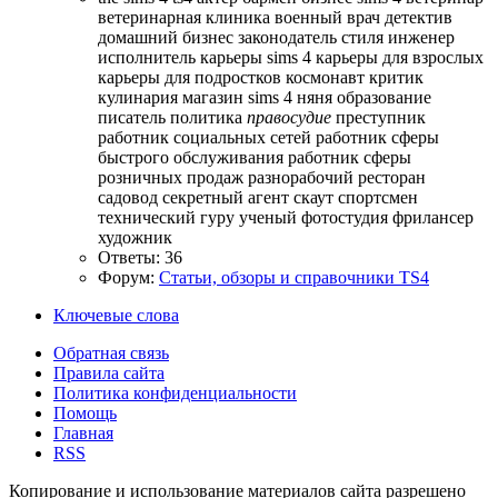
ветеринарная клиника
военный
врач
детектив
домашний бизнес
законодатель стиля
инженер
исполнитель
карьеры sims 4
карьеры для взрослых
карьеры для подростков
космонавт
критик
кулинария
магазин sims 4
няня
образование
писатель
политика
правосудие
преступник
работник социальных сетей
работник сферы
быстрого обслуживания
работник сферы
розничных продаж
разнорабочий
ресторан
садовод
секретный агент
скаут
спортсмен
технический гуру
ученый
фотостудия
фрилансер
художник
Ответы: 36
Форум:
Статьи, обзоры и справочники TS4
Ключевые слова
Обратная связь
Правила сайта
Политика конфиденциальности
Помощь
Главная
RSS
Копирование и использование материалов сайта разрешено