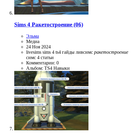
Sims 4 Ракетостроение (06)
Эльма
Медиа
24 Ноя 2024
livesims
sims 4
ts4
гайды
ливсимс
ракетостроение
симс 4
статьи
Комментарии: 0
Альбом: TS4 Навыки