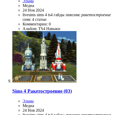
Эльма
Медиа
24 Ноя 2024
livesims
sims 4
ts4
гайды
ливсимс
ракетостроение
симс 4
статьи
Комментарии: 0
Альбом: TS4 Навыки
Sims 4 Ракетостроение (03)
Эльма
Медиа
24 Ноя 2024
livesims
sims 4
ts4
гайды
ливсимс
ракетостроение