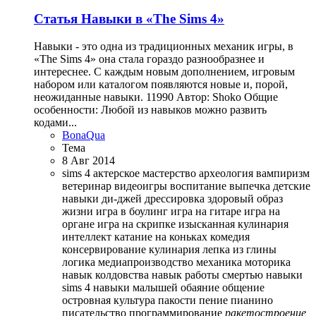
Статья
Навыки в «The Sims 4»
Навыки - это одна из традиционных механик игры, в
«The Sims 4» она стала гораздо разнообразнее и
интереснее. С каждым новым дополнением, игровым
набором или каталогом появляются новые и, порой,
неожиданные навыки. 11990 Автор: Shoko Общие
особенности: Любой из навыков можно развить
кодами...
BonaQua
Тема
8 Авг 2014
sims 4
актерское мастерство
археология
вампиризм
ветеринар
видеоигры
воспитание
выпечка
детские
навыки
ди-джей
дрессировка
здоровый образ
жизни
игра в боулинг
игра на гитаре
игра на
органе
игра на скрипке
изысканная кулинария
интеллект
катание на коньках
комедия
консервирование
кулинария
лепка из глины
логика
медиапроизводство
механика
моторика
навык колдовства
навык работы смертью
навыки
sims 4
навыки малышей
обаяние
общение
островная культура
пакости
пение
пианино
писательство
программирование
ракетостроение