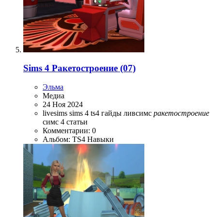
Sims 4 Ракетостроение (07)
Эльма
Медиа
24 Ноя 2024
livesims
sims 4
ts4
гайды
ливсимс
ракетостроение
симс 4
статьи
Комментарии: 0
Альбом: TS4 Навыки