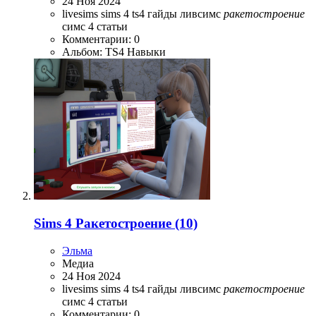
24 Ноя 2024
livesims
sims 4
ts4
гайды
ливсимс
ракетостроение
симс 4
статьи
Комментарии: 0
Альбом: TS4 Навыки
Sims 4 Ракетостроение (10)
Эльма
Медиа
24 Ноя 2024
livesims
sims 4
ts4
гайды
ливсимс
ракетостроение
симс 4
статьи
Комментарии: 0