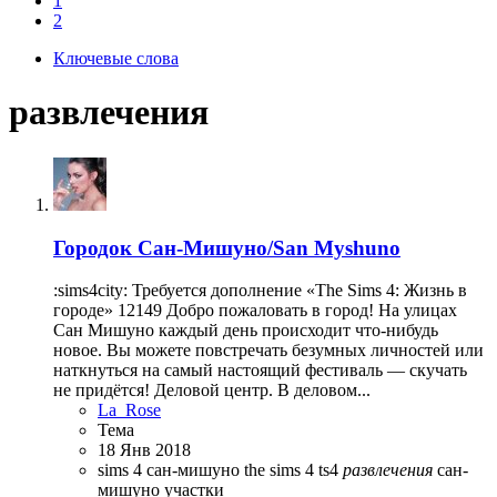
1
2
Ключевые слова
развлечения
Городок
Сан-Мишуно/San Myshuno
:sims4city: Требуется дополнение «The Sims 4: Жизнь в
городе» 12149 Добро пожаловать в город! На улицах
Сан Мишуно каждый день происходит что-нибудь
новое. Вы можете повстречать безумных личностей или
наткнуться на самый настоящий фестиваль — скучать
не придётся! Деловой центр. В деловом...
La_Rose
Тема
18 Янв 2018
sims 4 сан-мишуно
the sims 4
ts4
развлечения
сан-
мишуно
участки