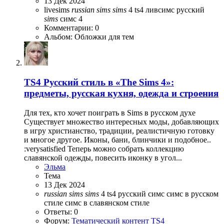
13 Дек 2024
livesims
russian
sims
sims
4
ts4
ливсимс
русский
sims
симс 4
Комментарии: 0
Альбом: Обложки для тем
TS4
Русский стиль в «The Sims 4»:
предметы, русская кухня, одежда и строения
Для тех, кто хочет поиграть в Sims в русском духе
Существует множество интересных моды, добавляющих
в игру христианство, традиции, реалистичную готовку
и многое другое. Иконы, бани, блинчики и подобное..
:verysatisfied Теперь можно собрать коллекцию
славянской одежды, повесить иконку в угол...
Эльма
Тема
13 Дек 2024
russian
sims
sims
4
ts4
русский симс
симс в русском
стиле
симс в славянском стиле
Ответы: 0
Форум:
Тематический контент TS4