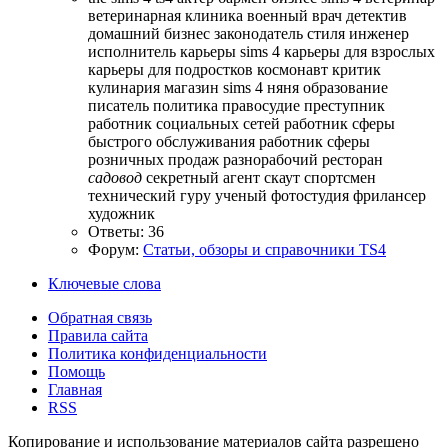
ветеринарная клиника
военный
врач
детектив
домашний бизнес
законодатель стиля
инженер
исполнитель
карьеры sims 4
карьеры для взрослых
карьеры для подростков
космонавт
критик
кулинария
магазин sims 4
няня
образование
писатель
политика
правосудие
преступник
работник социальных сетей
работник сферы
быстрого обслуживания
работник сферы
розничных продаж
разнорабочий
ресторан
садовод
секретный агент
скаут
спортсмен
технический гуру
ученый
фотостудия
фрилансер
художник
Ответы: 36
Форум:
Статьи, обзоры и справочники TS4
Ключевые слова
Обратная связь
Правила сайта
Политика конфиденциальности
Помощь
Главная
RSS
Копирование и использование материалов сайта разрешено