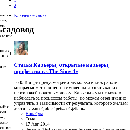
1
2
тайте
Ключевые слова
ями,
ов,
садовод
осы и
дете всю
ющих в
нных
Статья
Карьеры, открытые карьеры,
ите
професcии в «The Sims 4»
1686 В игре предусмотрено несколько видов работы,
которая может принести симолеоны и занять ваших
персонажей полезным делом. Карьеры - мы не можем
наблюдать за процессом работы, но можем ограниченно
управлять, в зависимости от результата, которого желаем
тайте
достичь. :sims4job::s4pets::ts4getfam...
ями,
BonaQua
ов,
Тема
осы и
17 Авг 2014
дете всю
the sims 4
ts4
актер
бармен
бизнес sims 4
ветеринар