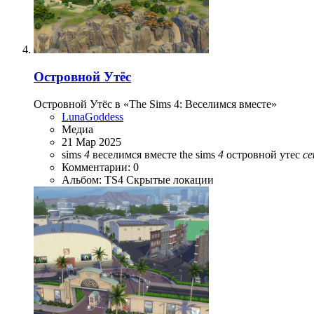
Островной Утёс
Островной Утёс в «The Sims 4: Веселимся вместе»
LunaGoddess
Медиа
21 Мар 2025
sims
4
веселимся вместе
the sims
4
островной утес
с
Комментарии: 0
Альбом: TS4 Скрытые локации