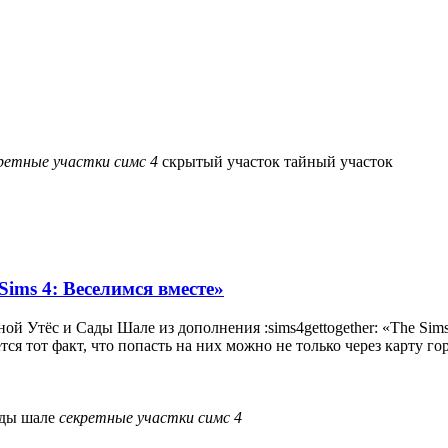
ретные
участки
симс
4
скрытый участок
тайный участок
ims 4: Веселимся вместе»
 Утёс и Сады Шале из дополнения :sims4gettogether: «The Sims
 тот факт, что попасть на них можно не только через карту гор
ады шале
секретные
участки
симс
4