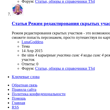
Форум:
Статьи, обзоры и справочники TS4
Статья
Режим редактирования скрытых участ
Режим редактирования скрытых участков - это возможност
сможете попасть персонажем, просто путешествуя по карт
LunaGoddess
Тема
14 Апр 2015
the sims
4
карьерные
участки
симс
4
коды
симс
4
ре
участок
Ответы: 0
Форум:
Статьи, обзоры и справочники TS4
Ключевые слова
Обратная связь
Правила сайта
Политика конфиденциальности
Помощь
Главная
RSS