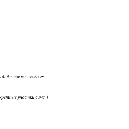
s 4: Веселимся вместе»
екретные
участки
симс
4