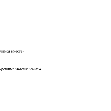
елимся вместе»
екретные
участки
симс
4