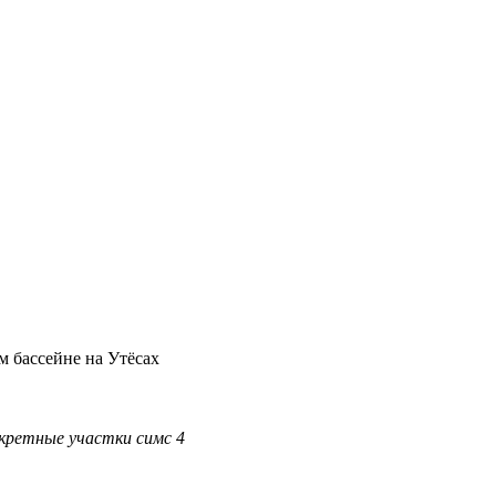
 бассейне на Утёсах
екретные
участки
симс
4