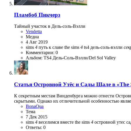
Пламбоб Пикчерз
Тайный участок в Дель-соль-Вэлли
Vendetta
Медиа
4 Авг 2019
sims
4
путь к славе
the sims
4
ts4
дель-соль-вэлли
сек
Комментарии: 0
Альбом: TS4 Дель-Соль-Вэлли/Del Sol Valley
Статья
Островной Утёс и Сады Шале в «The S
К секретным местам Винденбурга можно отнести Островной
скрытыми. Однако их отличительной особенностью является
BonaQua
Тема
7 Дек 2015
sims
4
веселимся вместе
the sims
4
островной утес
с
Ответы: 0