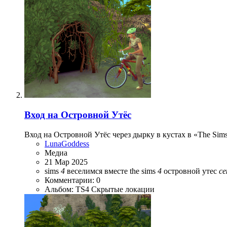
Вход на Островной Утёс
Вход на Островной Утёс через дырку в кустах в «The Sim
LunaGoddess
Медиа
21 Мар 2025
sims
4
веселимся вместе
the sims
4
островной утес
с
Комментарии: 0
Альбом: TS4 Скрытые локации