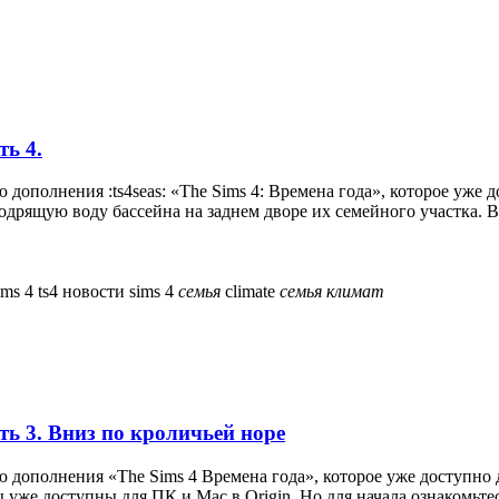
ть 4.
 дополнения :ts4seas: «The Sims 4: Времена года», которое уже
одрящую воду бассейна на заднем дворе их семейного участка. Во
sims 4
ts4
новости sims 4
семья
climate
семья
климат
сть 3. Вниз по кроличьей норе
ью дополнения «The Sims 4 Времена года», которое уже доступно
 уже доступны для ПК и Mac в Origin. Но для начала ознакомьтесь