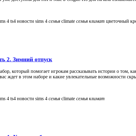
sims 4
ts4
новости sims 4
семья
climate
семья
климат
цветочный кр
ть 2. Зимний отпуск
ор, который помогает игрокам рассказывать истории о том, ка
ас ждет в этом наборе и какие увлекательные возможности скры
sims 4
ts4
новости sims 4
семья
climate
семья
климат