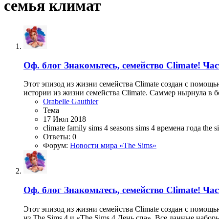
семья климат
Оф. блог
Знакомьтесь, семейство Climate! Час
Этот эпизод из жизни семейства Climate создан с помощью
истории из жизни семейства Climate. Саммер нырнула в б
Orabelle Gauthier
Тема
17 Июл 2018
climate family
sims 4 seasons
sims 4 времена года
the 
Ответы: 0
Форум:
Новости мира «The Sims»
Оф. блог
Знакомьтесь, семейство Climate! Ча
Этот эпизод из жизни семейства Climate создан с помощ
из The Sims 4 и «The Sims 4 День спа». Все данные наборы