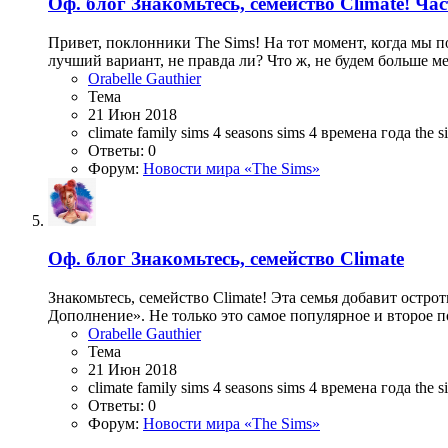
Оф. блог
Знакомьтесь, семейство Climate! Ча
Привет, поклонники The Sims! На тот момент, когда мы п
лучший вариант, не правда ли? Что ж, не будем больше ме
Orabelle Gauthier
Тема
21 Июн 2018
climate family
sims 4 seasons
sims 4 времена года
the 
Ответы: 0
Форум:
Новости мира «The Sims»
Оф. блог
Знакомьтесь, семейство Climate
Знакомьтесь, семейство Climate! Эта семья добавит остр
Дополнение». Не только это самое популярное и второе п
Orabelle Gauthier
Тема
21 Июн 2018
climate family
sims 4 seasons
sims 4 времена года
the 
Ответы: 0
Форум:
Новости мира «The Sims»