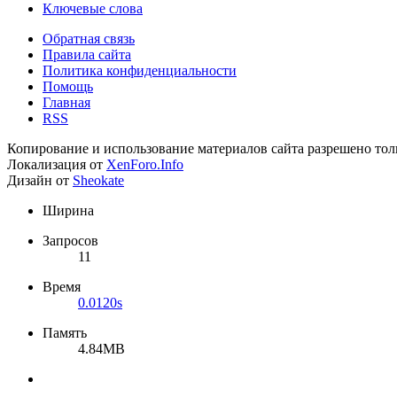
Ключевые слова
Обратная связь
Правила сайта
Политика конфиденциальности
Помощь
Главная
RSS
Копирование и использование материалов сайта разрешено тол
Локализация от
XenForo.Info
Дизайн от
Sheokate
Ширина
Запросов
11
Время
0.0120s
Память
4.84MB