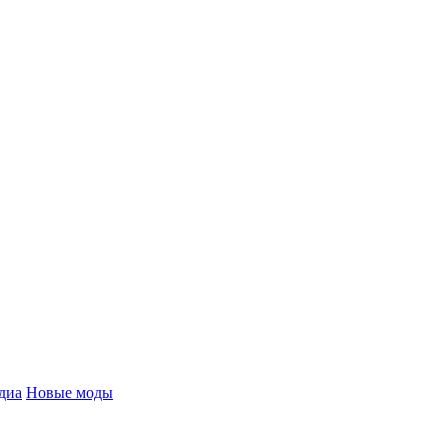
диа
Новые моды