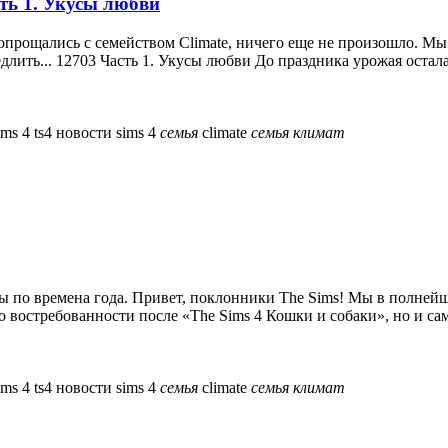
сть 1. Укусы любви
опрощались с семейством Climate, ничего еще не произошло. Мы
длить... 12703 Часть 1. Укусы любви До праздника урожая осталас
sims 4
ts4
новости sims 4
семья
climate
семья
климат
оты по времена года. Привет, поклонники The Sims! Мы в полней
о востребованности после «The Sims 4 Кошки и собаки», но и са
sims 4
ts4
новости sims 4
семья
climate
семья
климат