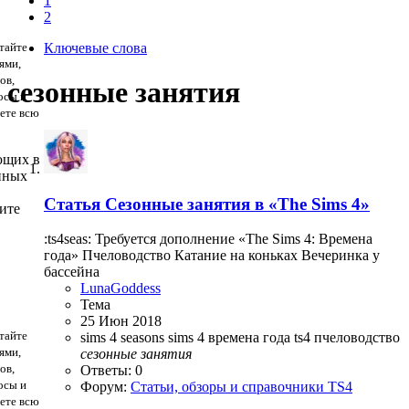
1
2
тайте
Ключевые слова
ями,
ов,
сезонные занятия
осы и
дете всю
ющих в
нных
Статья
Сезонные занятия в «The Sims 4»
ите
:ts4seas: Требуется дополнение «The Sims 4: Времена
года» Пчеловодство Катание на коньках Вечеринка у
бассейна
LunaGoddess
Тема
25 Июн 2018
тайте
sims 4 seasons
sims 4 времена года
ts4
пчеловодство
ями,
сезонные
занятия
ов,
Ответы: 0
осы и
Форум:
Статьи, обзоры и справочники TS4
дете всю