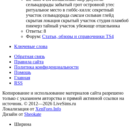
сельвадорады
забытый грот
островной утес
ритуальное место в гиббс-хиллс
секретный
участок
сельвадорада
сиксим
сильван глейд
скрытая локация
скрытый участок
студия пламбоб
пикчерз
тайный участок
убежище отшельника
Ответы: 8
Форум:
Статьи, обзоры и справочники TS4
Ключевые слова
Обратная связь
Правила сайта
Политика конфиденциальности
Помощь
Главная
RSS
Копирование и использование материалов сайта разрешено
только с указанием авторства и прямой активной ссылки на
источник. © 2012—2026 LiveSims.ru
Локализация от
XenForo.Info
Дизайн от
Sheokate
Ширина