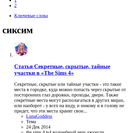
1
2
Ключевые слова
сиксим
Статья
Секретные, скрытые, тайные
участки в «The Sims 4»
Секретные, скрытые или тайные участки - это такие
места в городке, куда можно попасть через скрытые от
посторонних глаз дорожки, проходы, двери. Также
секретные места могут располагаться в других мирах,
или наоборот - у всех на виду, и никому и в голову не
придет, что эти места хранят свои...
LunaGoddess
Тема
24 Дек 2014
the sims 4
ts4
волшебный мир
джунгли