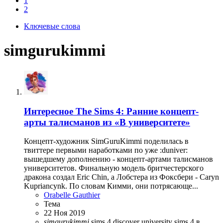
1
2
Ключевые слова
simgurukimmi
Интересное
The Sims 4: Ранние концепт-
арты талисманов из «В университете»
Концепт-художник SimGuruKimmi поделилась в
твиттере первыми наработками по уже :duniver:
вышедшему дополнению - концепт-артами талисманов
университетов. Финальную модель бритчестерского
дракона создал Eric Chin, а Лобстера из Фоксбери - Caryn
Kupriancynk. По словам Кимми, они потрясающе...
Orabelle Gauthier
Тема
22 Ноя 2019
simgurukimmi
sims 4 discover university
sims 4 в