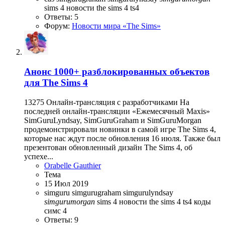
sims 4 новости
the sims 4
ts4
Ответы: 5
Форум:
Новости мира «The Sims»
Анонс
1000+ разблокированных объектов
для The Sims 4
13275 Онлайн-трансляция с разработчиками На
последней онлайн-трансляции «Ежемесячный Maxis»
SimGuruLyndsay, SimGuruGraham и SimGuruMorgan
продемонстрировали новинки в самой игре The Sims 4,
которые нас ждут после обновления 16 июля. Также был
презентован обновленный дизайн The Sims 4, об
успехе...
Orabelle Gauthier
Тема
15 Июл 2019
simguru
simgurugraham
simgurulyndsay
simgurumorgan
sims 4 новости
the sims 4
ts4
коды
симс 4
Ответы: 9