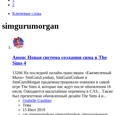
1
2
Ключевые слова
simgurumorgan
Анонс
Новая система создания сима в The
Sims 4
13266 На последней онлайн-трансляции «Ежемесячный
Maxis» SimGuruLyndsay, SimGuruGraham и
SimGuruMorgan продемонстрировали новинки в самой
игре The Sims 4, которые нас ждут после обновления 16
июля. Ожидаются масштабные перемены в CAS... Также
был презентован обновленный дизайн The Sims 4 и...
Orabelle Gauthier
Тема
15 Июл 2019
cas
simgurugraham
simgurulyndsay
simgurumorgan