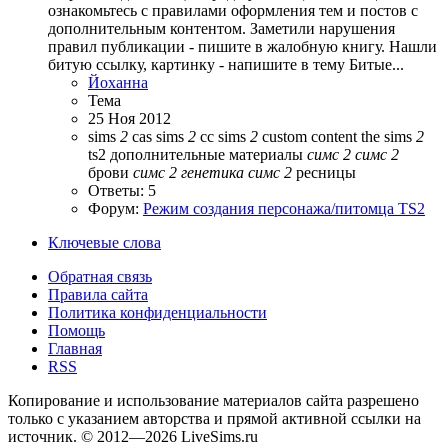
ознакомьтесь с правилами оформления тем и постов с
дополнительным контентом. Заметили нарушения
правил публикации - пишите в жалобную книгу. Нашли
битую ссылку, картинку - напишите в тему Битые...
Йоханна
Тема
25 Ноя 2012
sims
2
cas
sims
2
cc
sims
2
custom content
the sims
2
ts2
дополнительные материалы
симс
2
симс
2
брови
симс
2
генетика
симс
2
ресницы
Ответы: 5
Форум:
Режим создания персонажа/питомца TS2
Ключевые слова
Обратная связь
Правила сайта
Политика конфиденциальности
Помощь
Главная
RSS
Копирование и использование материалов сайта разрешено
только с указанием авторства и прямой активной ссылки на
источник. © 2012—2026 LiveSims.ru