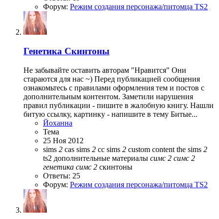
Форум:
Режим создания персонажа/питомца TS2
Генетика
Скинтоны
Не забывайте оставить авторам "Нравится" Они
стараются для нас ~) Перед публикацией сообщения
ознакомьтесь с правилами оформления тем и постов с
дополнительным контентом. Заметили нарушения
правил публикации - пишите в жалобную книгу. Нашли
битую ссылку, картинку - напишите в тему Битые...
Йоханна
Тема
25 Ноя 2012
sims
2
cas
sims
2
cc
sims
2
custom content
the sims
2
ts2
дополнительные материалы
симс
2
симс
2
генетика
симс
2
скинтоны
Ответы: 25
Форум:
Режим создания персонажа/питомца TS2