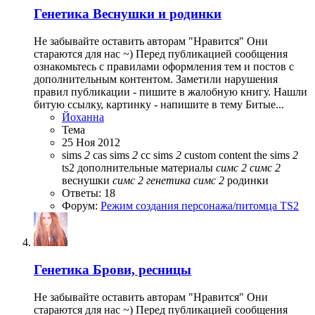
Генетика
Веснушки и родинки
Не забывайте оставить авторам "Нравится" Они
стараются для нас ~) Перед публикацией сообщения
ознакомьтесь с правилами оформления тем и постов с
дополнительным контентом. Заметили нарушения
правил публикации - пишите в жалобную книгу. Нашли
битую ссылку, картинку - напишите в тему Битые...
Йоханна
Тема
25 Ноя 2012
sims
2
cas
sims
2
cc
sims
2
custom content
the sims
2
ts2
дополнительные материалы
симс
2
симс
2
веснушки
симс
2
генетика
симс
2
родинки
Ответы: 18
Форум:
Режим создания персонажа/питомца TS2
Генетика
Брови, ресницы
Не забывайте оставить авторам "Нравится" Они
стараются для нас ~) Перед публикацией сообщения