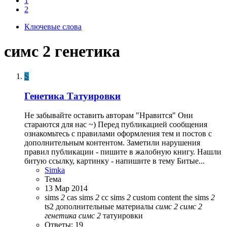
1
2
Ключевые слова
симс 2 генетика
S
Генетика
Татуировки
Не забывайте оставить авторам "Нравится" Они
стараются для нас ~) Перед публикацией сообщения
ознакомьтесь с правилами оформления тем и постов с
дополнительным контентом. Заметили нарушения
правил публикации - пишите в жалобную книгу. Нашли
битую ссылку, картинку - напишите в тему Битые...
Simka
Тема
13 Мар 2014
sims
2
cas
sims
2
cc
sims
2
custom content
the sims
2
ts2
дополнительные материалы
симс
2
симс
2
генетика
симс
2
татуировки
Ответы: 19