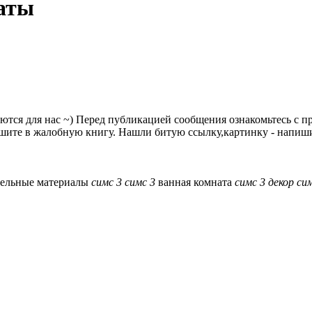
наты
аются для нас ~) Перед публикацией сообщения ознакомьтесь с 
шите в жалобную книгу. Нашли битую ссылку,картинку - напишит
ельные материалы
симс
3
симс
3
ванная комната
симс
3
декор
си