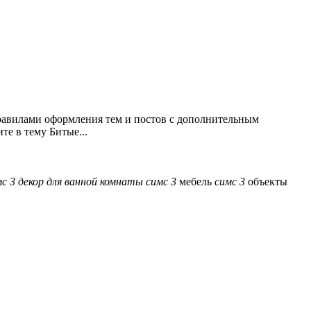
правилами оформления тем и постов с дополнительным
е в тему Битые...
мс
3
декор
для
ванной
комнаты
симс
3
мебель
симс
3
объекты