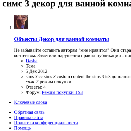
симс 3 декор для ванной ком
Объекты
Декор для ванной комнаты
Не забывайте оставить авторам "мне нравится" Они стар
контентом. Заметили нарушения правил публикации - пи
Dasha
Тема
5 Дек 2012
sims
3
cc
sims
3
custom content
the sims
3
ts3
дополнит
симс
3
режим покупки
Ответы: 4
Форум:
Режим покупки TS3
Ключевые слова
Обратная связь
Правила сайта
Политика конфиденциальности
Помощь