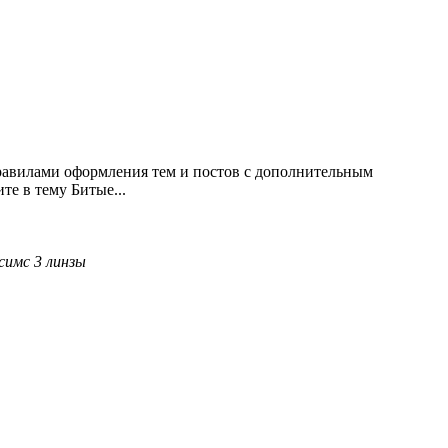
правилами оформления тем и постов с дополнительным
е в тему Битые...
симс
3
линзы