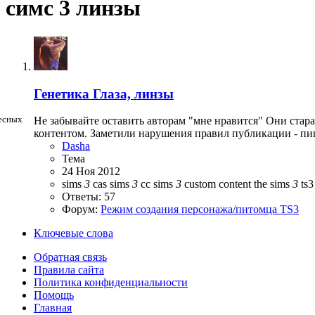
симс 3 линзы
Генетика
Глаза, линзы
ресных
Не забывайте оставить авторам "мне нравится" Они стар
контентом. Заметили нарушения правил публикации - пи
Dasha
Тема
24 Ноя 2012
sims
3
cas
sims
3
cc
sims
3
custom content
the sims
3
ts
Ответы: 57
Форум:
Режим создания персонажа/питомца TS3
Ключевые слова
Обратная связь
Правила сайта
Политика конфиденциальности
Помощь
Главная