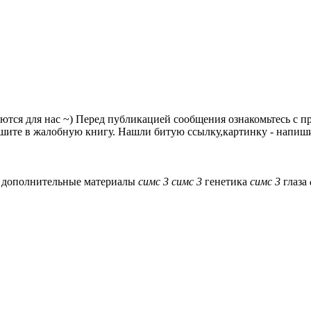
аются для нас ~) Перед публикацией сообщения ознакомьтесь с 
шите в жалобную книгу. Нашли битую ссылку,картинку - напишит
3
дополнительные материалы
симс
3
симс
3
генетика
симс
3
глаза