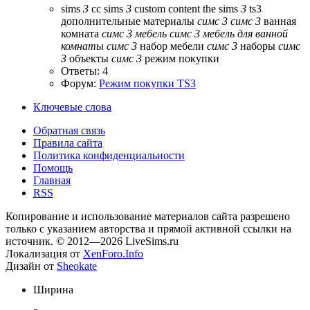
sims
3
cc
sims
3
custom content
the sims
3
ts3
дополнительные материалы
симс
3
симс
3
ванная
комната
симс
3
мебель
симс
3
мебель
для
ванной
комнаты
симс
3
набор мебели
симс
3
наборы
симс
3
объекты
симс
3
режим покупки
Ответы: 4
Форум:
Режим покупки TS3
Ключевые слова
Обратная связь
Правила сайта
Политика конфиденциальности
Помощь
Главная
RSS
Копирование и использование материалов сайта разрешено
только с указанием авторства и прямой активной ссылки на
источник. © 2012—2026 LiveSims.ru
Локализация от
XenForo.Info
Дизайн от
Sheokate
Ширина