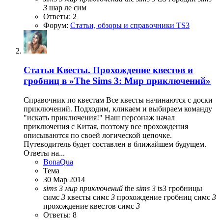
3
шар ле сим
Ответы: 2
Форум:
Статьи, обзоры и справочники TS3
Статья
Квесты. Прохождение квестов и
гробниц в »The Sims 3: Мир приключений»
Справочник по квестам Все квесты начинаются с доски
приключений. Подходим, кликаем и выбираем команду
"искать приключения!" Наш персонаж начал
приключения с Китая, поэтому все прохождения
описываются по своей логической цепочке.
Путеводитель будет составлен в ближайшем будущем.
Ответы на...
BonaQua
Тема
30 Мар 2014
sims
3
мир
приключений
the
sims
3
ts3
гробницы
симс
3
квесты симс
3
прохождение гробниц симс
3
прохождение квестов симс
3
Ответы: 8