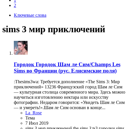
1
2
Ключевые слова
sims 3 мир приключений
Городок
Городок Шам ле Сим/Champs Les
Sims во Франции (рус. Елисимские поля)
:Thesims3wa: Требуется дополнение «The Sims 3: Мир
приключений» 13236 Французский город Шам ле Сим
— культурная столица современного мира. Здесь можно
научиться изготовлению нектара или искусству
фотографии. Недаром говорится: «Увидеть Шам ле Сим
— и умереть!».Шам ле Сим основан в конце...
La_Rose
Тема
7 Июл 2019
sims
3
мир
приключений
the
sims
3
ts3
городки
sims