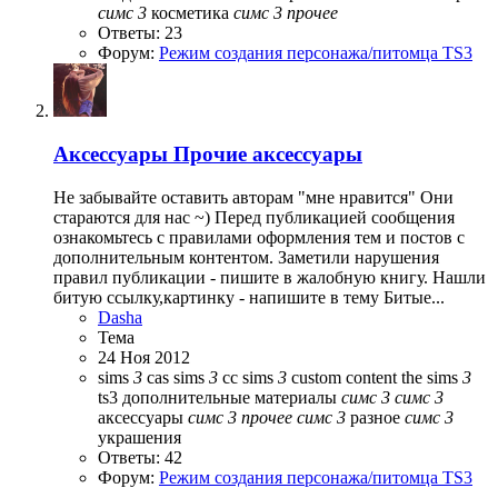
симс
3
косметика
симс
3
прочее
Ответы: 23
Форум:
Режим создания персонажа/питомца TS3
Аксессуары
Прочие аксессуары
Не забывайте оставить авторам "мне нравится" Они
стараются для нас ~) Перед публикацией сообщения
ознакомьтесь с правилами оформления тем и постов с
дополнительным контентом. Заметили нарушения
правил публикации - пишите в жалобную книгу. Нашли
битую ссылку,картинку - напишите в тему Битые...
Dasha
Тема
24 Ноя 2012
sims
3
cas
sims
3
cc
sims
3
custom content
the sims
3
ts3
дополнительные материалы
симс
3
симс
3
аксессуары
симс
3
прочее
симс
3
разное
симс
3
украшения
Ответы: 42
Форум:
Режим создания персонажа/питомца TS3