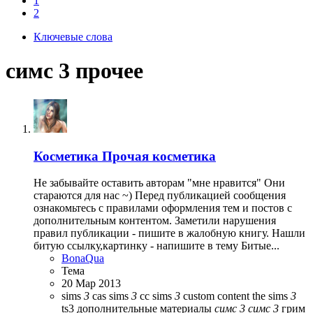
1
2
Ключевые слова
симс 3 прочее
Косметика
Прочая косметика
Не забывайте оставить авторам "мне нравится" Они
стараются для нас ~) Перед публикацией сообщения
ознакомьтесь с правилами оформления тем и постов с
дополнительным контентом. Заметили нарушения
правил публикации - пишите в жалобную книгу. Нашли
битую ссылку,картинку - напишите в тему Битые...
BonaQua
Тема
20 Мар 2013
sims
3
cas
sims
3
cc
sims
3
custom content
the sims
3
ts3
дополнительные материалы
симс
3
симс
3
грим