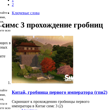
1
2
тайте
Ключевые слова
ями,
ов,
симс 3 прохождение гробниц
осы и
дете всю
ющих в
нных
ите
тайте
Китай, гробница первого императора (гпи2)
ями,
ов,
Скриншот к прохождению гробницы первого
осы и
императора в Китае симс 3 (2)
дете всю