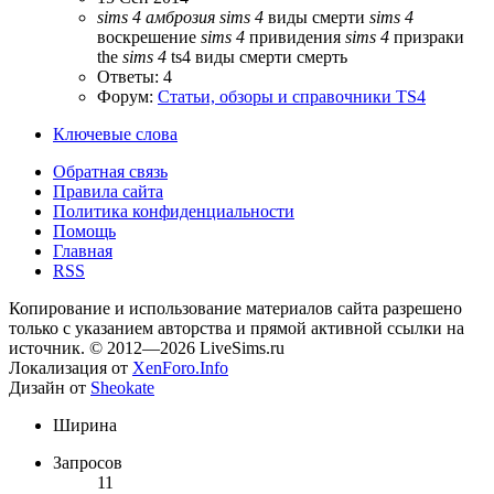
sims
4
амброзия
sims
4
виды смерти
sims
4
воскрешение
sims
4
привидения
sims
4
призраки
the
sims
4
ts4
виды смерти
смерть
Ответы: 4
Форум:
Статьи, обзоры и справочники TS4
Ключевые слова
Обратная связь
Правила сайта
Политика конфиденциальности
Помощь
Главная
RSS
Копирование и использование материалов сайта разрешено
только с указанием авторства и прямой активной ссылки на
источник. © 2012—2026 LiveSims.ru
Локализация от
XenForo.Info
Дизайн от
Sheokate
Ширина
Запросов
11