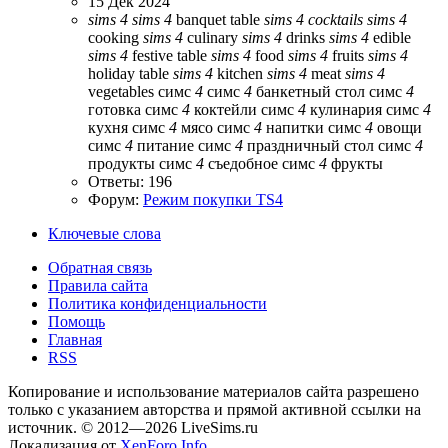
15 Дек 2024
sims
4
sims
4
banquet table
sims
4
cocktails
sims
4
cooking
sims
4
culinary
sims
4
drinks
sims
4
edible
sims
4
festive table
sims
4
food
sims
4
fruits
sims
4
holiday table
sims
4
kitchen
sims
4
meat
sims
4
vegetables
симс
4
симс
4
банкетный стол
симс
4
готовка
симс
4
коктейли
симс
4
кулинария
симс
4
кухня
симс
4
мясо
симс
4
напитки
симс
4
овощи
симс
4
питание
симс
4
праздничный стол
симс
4
продукты
симс
4
съедобное
симс
4
фрукты
Ответы: 196
Форум:
Режим покупки TS4
Ключевые слова
Обратная связь
Правила сайта
Политика конфиденциальности
Помощь
Главная
RSS
Копирование и использование материалов сайта разрешено
только с указанием авторства и прямой активной ссылки на
источник. © 2012—2026 LiveSims.ru
Локализация от
XenForo.Info