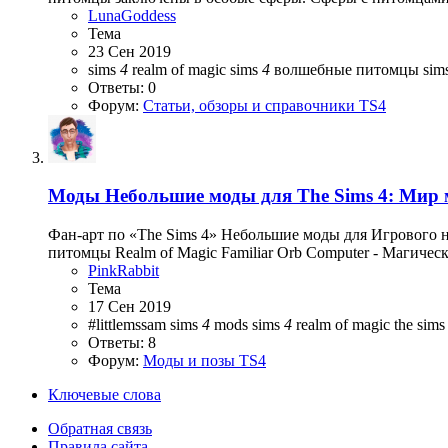
LunaGoddess
Тема
23 Сен 2019
sims
4
realm of magic
sims
4
волшебные питомцы
sim
Ответы: 0
Форум:
Статьи, обзоры и справочники TS4
Моды
Небольшие моды для The Sims 4: Мир
Фан-арт по «The Sims 4» Небольшие моды для Игровог
питомцы Realm of Magic Familiar Orb Computer - Магически
PinkRabbit
Тема
17 Сен 2019
#littlemssam
sims
4
mods
sims
4
realm of magic
the sim
Ответы: 8
Форум:
Моды и позы TS4
Ключевые слова
Обратная связь
Правила сайта