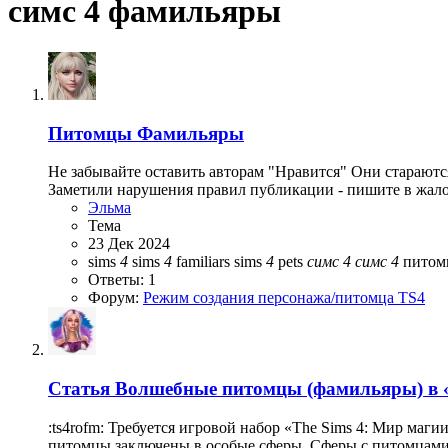
симс 4 фамильяры
Питомцы
Фамильяры
Не забывайте оставить авторам "Нравится" Они стараютс
Заметили нарушения правил публикации - пишите в жалоб
Эльма
Тема
23 Дек 2024
sims
4
sims
4
familiars
sims
4
pets
симс
4
симс
4
пито
Ответы: 1
Форум:
Режим создания персонажа/питомца TS4
Статья
Волшебные питомцы (фамильяры) в «
:ts4rofm: Требуется игровой набор «The Sims 4: Мир ма
питомцы заключены в особые сферы. Сферы с питомцами 