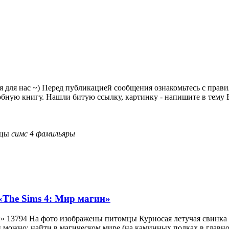
я для нас ~) Перед публикацией сообщения ознакомьтесь с прав
ную книгу. Нашли битую ссылку, картинку - напишите в тему Б
мцы
симс
4
фамильяры
The Sims 4: Мир магии»
гии» 13794 На фото изображены питомцы Курносая летучая свинка
можно: найти в магическом мире (на каминных полках в главном