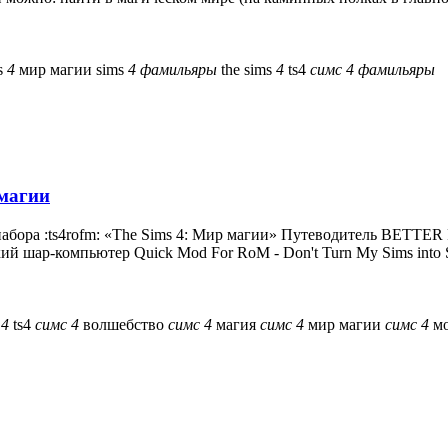
s
4
мир магии
sims
4
фамильяры
the sims
4
ts4
симс
4
фамильяры
 магии
о набора :ts4rofm: «The Sims 4: Мир магии» Путеводитель B
й шар-компьютер Quick Mod For RoM - Don't Turn My Sims into Spe
s
4
ts4
симс
4
волшебство
симс
4
магия
симс
4
мир магии
симс
4
м