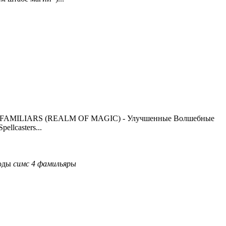
ETTER FAMILIARS (REALM OF MAGIC) - Улучшенные Волшебные
llcasters...
оды
симс
4
фамильяры