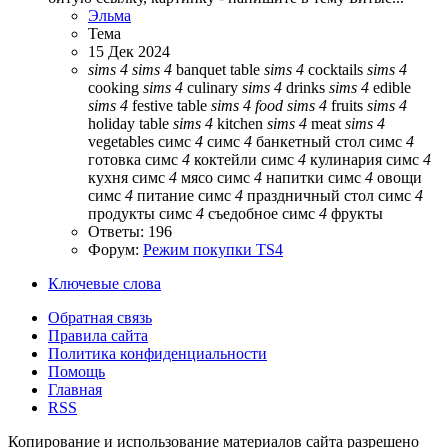
Эльма
Тема
15 Дек 2024
sims
4
sims
4
banquet table
sims
4
cocktails
sims
4
cooking
sims
4
culinary
sims
4
drinks
sims
4
edible
sims
4
festive table
sims
4
food
sims
4
fruits
sims
4
holiday table
sims
4
kitchen
sims
4
meat
sims
4
vegetables
симс
4
симс
4
банкетный стол
симс
4
готовка
симс
4
коктейли
симс
4
кулинария
симс
4
кухня
симс
4
мясо
симс
4
напитки
симс
4
овощи
симс
4
питание
симс
4
праздничный стол
симс
4
продукты
симс
4
съедобное
симс
4
фрукты
Ответы: 196
Форум:
Режим покупки TS4
Ключевые слова
Обратная связь
Правила сайта
Политика конфиденциальности
Помощь
Главная
RSS
Копирование и использование материалов сайта разрешено