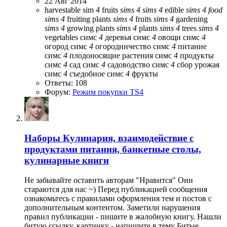
22 Авг 2014
harvestable
sim
4
fruits
sims
4
sims
4
edible
sims
4
food
sims
4
fruiting plants
sims
4
fruits
sims
4
gardening
sims
4
growing plants
sims
4
plants
sims
4
trees
sims
4
vegetables
симс
4
деревья
симс
4
овощи
симс
4
огород
симс
4
огородничество
симс
4
питание
симс
4
плодоносящие растения
симс
4
продукты
симс
4
сад
симс
4
садоводство
симс
4
сбор урожая
симс
4
съедобное
симс
4
фрукты
Ответы: 108
Форум:
Режим покупки TS4
Наборы
Кулинария, взаимодействие с
продуктами питания, банкетные столы,
кулинарные книги
Не забывайте оставить авторам "Нравится" Они
стараются для нас ~) Перед публикацией сообщения
ознакомьтесь с правилами оформления тем и постов с
дополнительным контентом. Заметили нарушения
правил публикации - пишите в жалобную книгу. Нашли
битую ссылку, картинку - напишите в тему Битые...