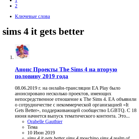
1
2
Ключевые слова
sims 4 it gets better
Анонс
Проекты The Sims 4 на вторую
половину 2019 года
08.06.2019 г. на онлайн-трансляции EA Play было
анонсировано несколько проектов, имеющих
непосредственное отношение к The Sims 4. ЕА объявили
о сотрудничестве с некоммерческой организацией «It
Gets Better», поддерживающей сообщество LGBTQ. С 18
июня начнется выпуск тематического контента. Это...
Orabelle Gauthier
Тема
10 Июн 2019
sims
4
it
gets
better
sims
4
moschino
sims
4
realm of