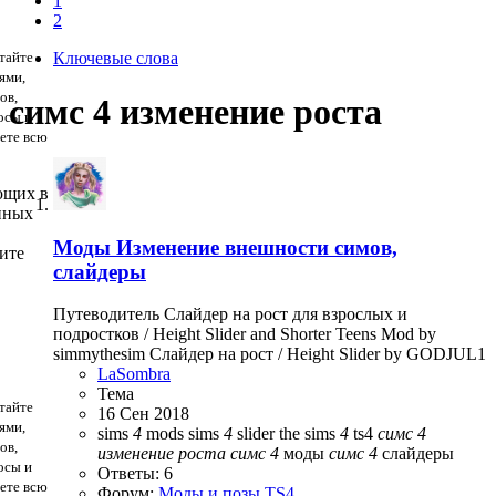
1
2
тайте
Ключевые слова
ями,
ов,
симс 4 изменение роста
осы и
дете всю
ющих в
нных
Моды
Изменение внешности симов,
ите
слайдеры
Путеводитель Слайдер на рост для взрослых и
подростков / Height Slider and Shorter Teens Mod by
simmythesim Слайдер на рост / Height Slider by GODJUL1
LaSombra
Тема
тайте
16 Сен 2018
ями,
sims
4
mods
sims
4
slider
the sims
4
ts4
симс
4
ов,
изменение
роста
симс
4
моды
симс
4
слайдеры
осы и
Ответы: 6
дете всю
Форум:
Моды и позы TS4