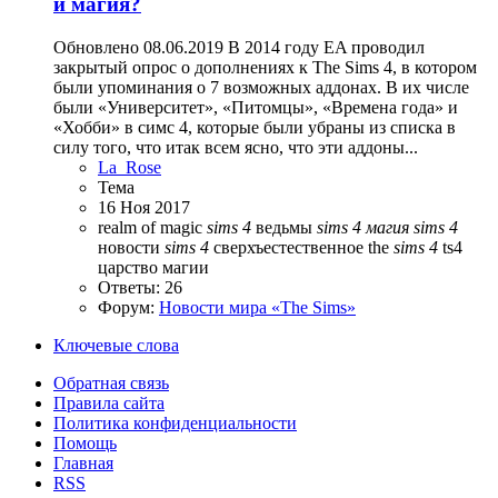
и магия?
Обновлено 08.06.2019 В 2014 году EA проводил
закрытый опрос о дополнениях к The Sims 4, в котором
были упоминания о 7 возможных аддонах. В их числе
были «Университет», «Питомцы», «Времена года» и
«Хобби» в симс 4, которые были убраны из списка в
силу того, что итак всем ясно, что эти аддоны...
La_Rose
Тема
16 Ноя 2017
realm of magic
sims
4
ведьмы
sims
4
магия
sims
4
новости
sims
4
сверхъестественное
the
sims
4
ts4
царство магии
Ответы: 26
Форум:
Новости мира «The Sims»
Ключевые слова
Обратная связь
Правила сайта
Политика конфиденциальности
Помощь
Главная
RSS