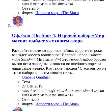
sims
4
мир магии
the
sims
4
ts4
Ответы: 0
Форум:
Новости мира «The Sims»
Оф. блог
The Sims 4: Игровой набор «Мир
магии» выйдет уже совсем скоро
Раскройте новые загадочные тайны. Дорогие игроки,
вас ждет кое-что волшебное! Игровой набор :ts4rofm:
«The Sims™ 4 Мир магии*»! Этот емкий набор бросает
вызов всем чародеям, и поиски волшебного портала
лишь самое начало. Кто такие чародеи? С контентом из
этого набора ваш сим сможет стать...
Orabelle Gauthier
Тема
27 Сен 2019
sims
4
realm of magic
sims
4
алхимия
sims
4
магия
sims
4
мир магии
the
sims
4
ts4
Ответы: 0
Форум:
Новости мира «The Sims»