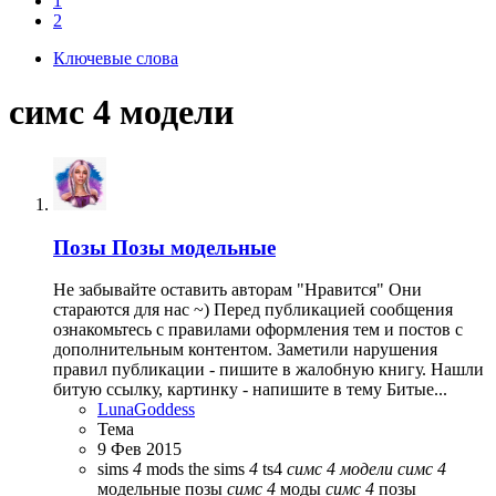
1
2
Ключевые слова
симс 4 модели
Позы
Позы модельные
Не забывайте оставить авторам "Нравится" Они
стараются для нас ~) Перед публикацией сообщения
ознакомьтесь с правилами оформления тем и постов с
дополнительным контентом. Заметили нарушения
правил публикации - пишите в жалобную книгу. Нашли
битую ссылку, картинку - напишите в тему Битые...
LunaGoddess
Тема
9 Фев 2015
sims
4
mods
the sims
4
ts4
симс
4
модели
симс
4
модельные позы
симс
4
моды
симс
4
позы