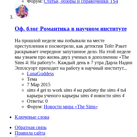
Форум:
Статьи, обзоры и справочники TS4
Оф. блог
Романтика в научном институте
На прошлой неделе мы побывали на месте
преступления и посмотрели, как детектив Тейт Рэкет
раскрывает очередное запутанное дело. На этой неделе
мы узнаем про жизнь двух ученых в дополнении «The
Sims 4: На работу!». Каждый день в 7 утра Дарла Надин
Эпплсуорт приходит на работу в научный институт...
LunaGoddess
Тема
7 Мар 2015
sims
4
get to work
sims
4
на
работу
the
sims
4
ts4
карьера ученого
карьеры
sims
4
новости
sims
4
Ответы: 0
Форум:
Новости мира «The Sims»
Ключевые слова
Обратная связь
Правила сайта