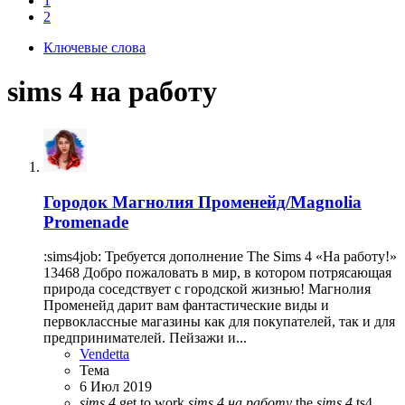
1
2
Ключевые слова
sims 4 на работу
Городок
Магнолия Променейд/Magnolia
Promenade
:sims4job: Требуется дополнение The Sims 4 «На работу!»
13468 Добро пожаловать в мир, в котором потрясающая
природа соседствует с городской жизнью! Магнолия
Променейд дарит вам фантастические виды и
первоклассные магазины как для покупателей, так и для
предпринимателей. Пейзажи и...
Vendetta
Тема
6 Июл 2019
sims
4
get to work
sims
4
на
работу
the
sims
4
ts4