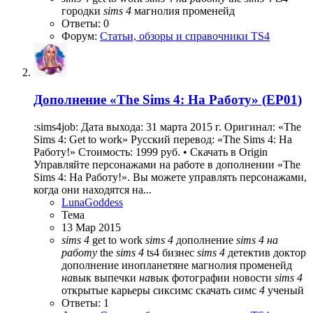
городки
sims
4
магнолия променейд
Ответы: 0
Форум:
Статьи, обзоры и справочники TS4
Дополнение
«The Sims 4: На Работу» (EP01)
:sims4job: Дата выхода: 31 марта 2015 г. Оригинал: «The
Sims 4: Get to work» Русский перевод: «The Sims 4: На
Работу!» Стоимость: 1999 руб. • Скачать в Origin
Управляйте персонажами на работе в дополнении «The
Sims 4: На Работу!». Вы можете управлять персонажами,
когда они находятся на...
LunaGoddess
Тема
13 Мар 2015
sims
4
get to work
sims
4
дополнение
sims
4
на
работу
the
sims
4
ts4
бизнес
sims
4
детектив
доктор
дополнение
инопланетяне
магнолия променейд
на
вык выпечки
на
вык фотографии
новости
sims
4
открытые карьеры
сиксимс
скачать симс
4
ученый
Ответы: 1