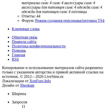
материалы
симс
4
симс
4
аксессуары
симс
4
аксессуары
для
питомцев
симс
4
одежда
симс
4
одежда
для
питомцев
симс
4
питомцы
Ответы: 44
Форум:
Режим создания персонажа/питомца TS4
Ключевые слова
Обратная связь
Правила сайта
Политика конфиденциальности
Помощь
Главная
RSS
Копирование и использование материалов сайта разрешено
только с указанием авторства и прямой активной ссылки на
источник. © 2012—2026 LiveSims.ru
Локализация от
XenForo.Info
Дизайн от
Sheokate
Ширина
Запросов
11