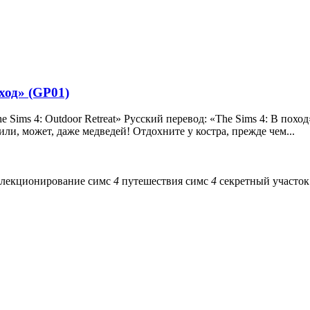
ход» (GP01)
e Sims 4: Outdoor Retreat» Русский перевод: «The Sims 4: В поход
и, может, даже медведей! Отдохните у костра, прежде чем...
ллекционирование симс
4
путешествия симс
4
секретный участо