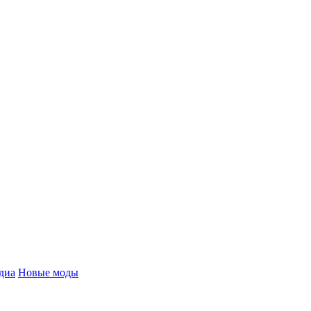
диа
Новые моды