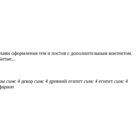
илами оформления тем и постов с дополнительным контентом.
итые...
ары
симс
4
декор
симс
4
древний египет
симс
4
египет
симс
4
фараон