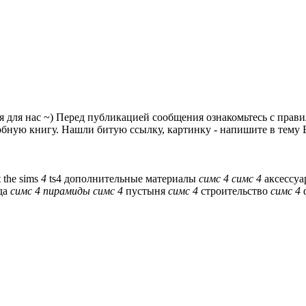
я для нас ~) Перед публикацией сообщения ознакомьтесь с прав
ную книгу. Нашли битую ссылку, картинку - напишите в тему Б
t
the sims
4
ts4
дополнительные материалы
симс
4
симс
4
аксессу
да
симс
4
пирамиды
симс
4
пустыня
симс
4
строительство
симс
4