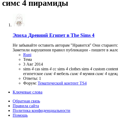
симс 4 пирамиды
Эпоха
Древний Египет в The Sims 4
Не забывайте оставить авторам "Нравится" Они стараютс
Заметили нарушения правил публикации - пишите в жалоб
Runi
Тема
3 Авг 2014
sims
4
cas
sims
4
cc
sims
4
clothes
sims
4
custom conten
египетское
симс
4
мебель
симс
4
мумия
симс
4
одеж
Ответы: 1
Форум:
Тематический контент TS4
Ключевые слова
Обратная связь
Правила сайта
Политика конфиденциальности
Помощь