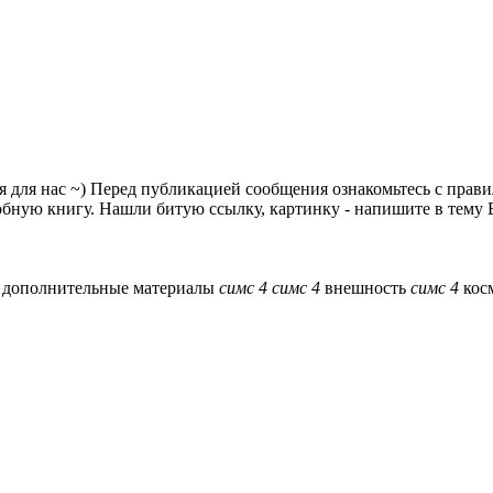
я для нас ~) Перед публикацией сообщения ознакомьтесь с прав
ную книгу. Нашли битую ссылку, картинку - напишите в тему Б
4
дополнительные материалы
симс
4
симс
4
внешность
симс
4
кос