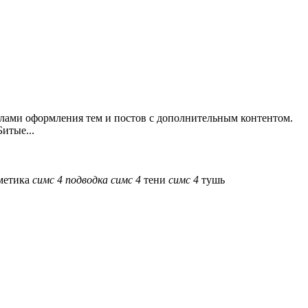
илами оформления тем и постов с дополнительным контентом.
итые...
метика
симс
4
подводка
симс
4
тени
симс
4
тушь