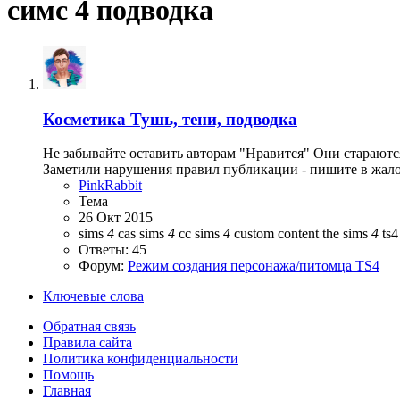
симс 4 подводка
Косметика
Тушь, тени, подводка
Не забывайте оставить авторам "Нравится" Они стараютс
Заметили нарушения правил публикации - пишите в жалоб
PinkRabbit
Тема
26 Окт 2015
sims
4
cas
sims
4
cc
sims
4
custom content
the sims
4
ts
Ответы: 45
Форум:
Режим создания персонажа/питомца TS4
Ключевые слова
Обратная связь
Правила сайта
Политика конфиденциальности
Помощь
Главная