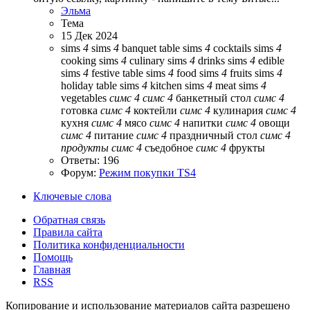
Эльма
Тема
15 Дек 2024
sims
4
sims
4
banquet table
sims
4
cocktails
sims
4
cooking
sims
4
culinary
sims
4
drinks
sims
4
edible
sims
4
festive table
sims
4
food
sims
4
fruits
sims
4
holiday table
sims
4
kitchen
sims
4
meat
sims
4
vegetables
симс
4
симс
4
банкетный стол
симс
4
готовка
симс
4
коктейли
симс
4
кулинария
симс
4
кухня
симс
4
мясо
симс
4
напитки
симс
4
овощи
симс
4
питание
симс
4
праздничный стол
симс
4
продукты
симс
4
съедобное
симс
4
фрукты
Ответы: 196
Форум:
Режим покупки TS4
Ключевые слова
Обратная связь
Правила сайта
Политика конфиденциальности
Помощь
Главная
RSS
Копирование и использование материалов сайта разрешено