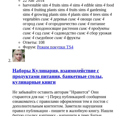
22 Авг 2014
harvestable
sim
4
fruits
sims
4
sims
4
edible
sims
4
food
sims
4
fruiting plants
sims
4
fruits
sims
4
gardening
sims
4
growing plants
sims
4
plants
sims
4
trees
sims
4
vegetables
симс
4
деревья
симс
4
овощи
симс
4
огород
симс
4
огородничество
симс
4
питание
симс
4
плодоносящие растения
симс
4
продукты
симс
4
сад
симс
4
садоводство
симс
4
сбор урожая
симс
4
съедобное
симс
4
фрукты
Ответы: 108
Форум:
Режим покупки TS4
Наборы
Кулинария, взаимодействие с
продуктами питания, банкетные столы,
кулинарные книги
Не забывайте оставить авторам "Нравится" Они
стараются для нас ~) Перед публикацией сообщения
ознакомьтесь с правилами оформления тем и постов с
дополнительным контентом. Заметили нарушения
правил публикации - пишите в жалобную книгу. Нашли
битую ссылку, картинку - напишите в тему Битые...