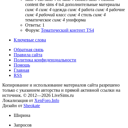
content
the sims
4
ts4
дополнительные материалы
симс
4
симс
4
одежда
симс
4
работа
симс
4
рабочие
симс
4
рабочий
класс
симс
4
стиль
симс
4
тематическое
симс
4
униформа
Ответы: 1
Форум:
Тематический контент TS4
Ключевые слова
Обратная связь
Правила сайта
Политика конфиденциальности
Помощь
Главная
RSS
Копирование и использование материалов сайта разрешено
только с указанием авторства и прямой активной ссылки на
источник. © 2012—2026 LiveSims.ru
Локализация от
XenForo.Info
Дизайн от
Sheokate
Ширина
Запросов