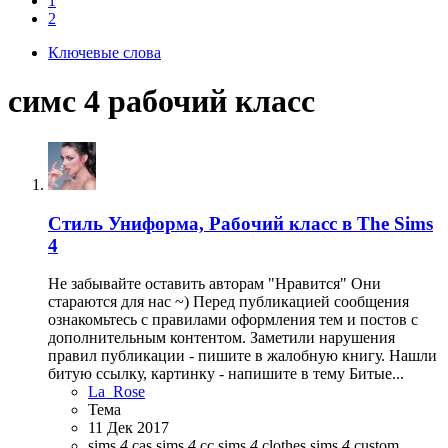
1
2
Ключевые слова
симс 4 рабочий класс
Стиль
Униформа, Рабочий класс в The Sims
4
Не забывайте оставить авторам "Нравится" Они
стараются для нас ~) Перед публикацией сообщения
ознакомьтесь с правилами оформления тем и постов с
дополнительным контентом. Заметили нарушения
правил публикации - пишите в жалобную книгу. Нашли
битую ссылку, картинку - напишите в тему Битые...
La_Rose
Тема
11 Дек 2017
sims
4
cas
sims
4
cc
sims
4
clothes
sims
4
custom