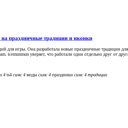
ды на праздничные традиции и иконки
ций для игры. Она разработала новые праздничные традиции дл
. icemunmun уверяет, что работали одни отдельно друг от друга 
ms
4
ts4
симс
4
моды
симс
4
праздники
симс
4
традиции