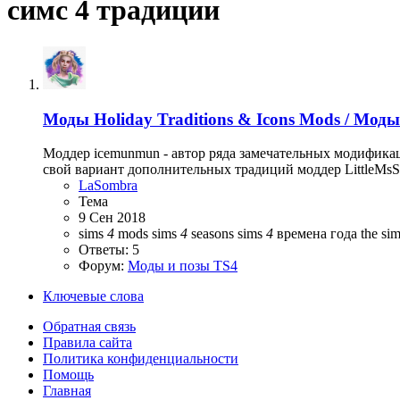
симс 4 традиции
Моды
Holiday Traditions & Icons Mods / Мо
Моддер icemunmun - автор ряда замечательных модифика
свой вариант дополнительных традиций моддер LittleMsSam
LaSombra
Тема
9 Сен 2018
sims
4
mods
sims
4
seasons
sims
4
времена года
the si
Ответы: 5
Форум:
Моды и позы TS4
Ключевые слова
Обратная связь
Правила сайта
Политика конфиденциальности
Помощь
Главная