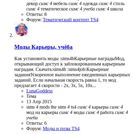
декор
симс
4
мебель
симс
4
одежда
симс
4
стиль
симс
4
тематическое
симс
4
учеба
симс
4
школа
Ответы: 8
Форум:
Тематический контент TS4
Моды
Карьеры, учёба
Как установить моды :sims4bКарьерные наградыМод,
открывающий доступ к заблокированным карьерным
наградам. Скачать:sims4b :sims4job:Карьерные
заданияУскоренное выполнение ежедневных карьерных
заданий. Если начальная скорость равна 1, то мод
предлагает 4 скорости - 2x, 3x, 5x, 10x...
LunaGoddess
Тема
13 Апр 2015
sims
4
mods
the sims
4
ts4
симс
4
карьеры
симс
4
мод на карьеры
симс
4
моды
симс
4
работа
симс
4
учеба
Ответы: 6
Форум:
Моды и позы TS4