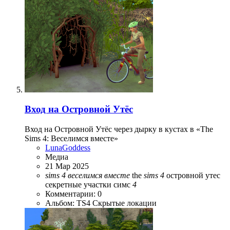
Вход на Островной Утёс
Вход на Островной Утёс через дырку в кустах в «The
Sims 4: Веселимся вместе»
LunaGoddess
Медиа
21 Мар 2025
sims
4
веселимся
вместе
the
sims
4
островной утес
секретные участки симс
4
Комментарии: 0
Альбом: TS4 Скрытые локации