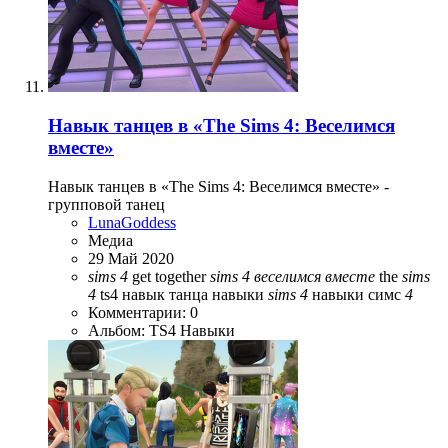
Навык танцев в «The Sims 4: Веселимся
вместе»
Навык танцев в «The Sims 4: Веселимся вместе» -
групповой танец
LunaGoddess
Медиа
29 Май 2020
sims
4
get together
sims
4
веселимся
вместе
the
sims
4
ts4
навык танца
навыки
sims
4
навыки симс
4
Комментарии: 0
Альбом: TS4 Навыки