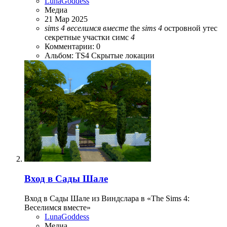
LunaGoddess
Медиа
21 Мар 2025
sims
4
веселимся
вместе
the
sims
4
островной утес
секретные участки симс
4
Комментарии: 0
Альбом: TS4 Скрытые локации
Вход в Сады Шале
Вход в Сады Шале из Виндслара в «The Sims 4:
Веселимся вместе»
LunaGoddess
Медиа