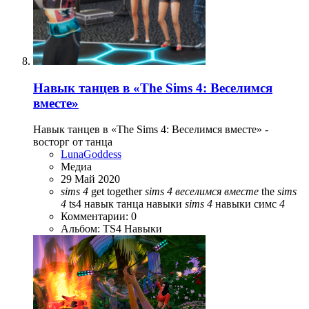
Навык танцев в «The Sims 4: Веселимся
вместе»
Навык танцев в «The Sims 4: Веселимся вместе» -
восторг от танца
LunaGoddess
Медиа
29 Май 2020
sims
4
get together
sims
4
веселимся
вместе
the
sims
4
ts4
навык танца
навыки
sims
4
навыки симс
4
Комментарии: 0
Альбом: TS4 Навыки