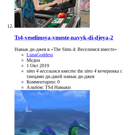
Ts4-veselimsya-vmeste-navyk-di-djeya-2
Навык ди-джея в «The Sims 4: Веселимся вместе»
LunaGoddess
Медиа
1 Окт 2019
sims
4
веселимся
вместе
the
sims
4
вечеринка с
танцами
ди-джей
навык ди-джея
Комментарии: 0
Альбом: TS4 Навыки