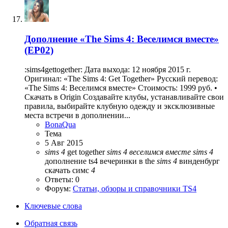
Дополнение
«The Sims 4: Веселимся вместе»
(EP02)
:sims4gettogether: Дата выхода: 12 ноября 2015 г.
Оригинал: «The Sims 4: Get Together» Русский перевод:
«The Sims 4: Веселимся вместе» Стоимость: 1999 руб. •
Скачать в Origin Создавайте клубы, устанавливайте свои
правила, выбирайте клубную одежду и эксклюзивные
места встречи в дополнении...
BonaQua
Тема
5 Авг 2015
sims
4
get together
sims
4
веселимся
вместе
sims
4
дополнение
ts4
вечеринки в the
sims
4
винденбург
скачать симс
4
Ответы: 0
Форум:
Статьи, обзоры и справочники TS4
Ключевые слова
Обратная связь