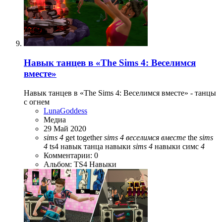
Навык танцев в «The Sims 4: Веселимся
вместе»
Навык танцев в «The Sims 4: Веселимся вместе» - танцы
с огнем
LunaGoddess
Медиа
29 Май 2020
sims
4
get together
sims
4
веселимся
вместе
the
sims
4
ts4
навык танца
навыки
sims
4
навыки симс
4
Комментарии: 0
Альбом: TS4 Навыки