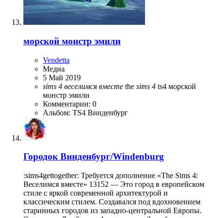
морской монстр эмили
Vendetta
Медиа
5 Май 2019
sims
4
веселимся
вместе
the
sims
4
ts4
морской
монстр эмили
Комментарии: 0
Альбом: TS4 Винденбург
Городок
Винденбург/Windenburg
:sims4gettogether: Требуется дополнение «The Sims 4:
Веселимся вместе» 13152 — Это город в европейском
стиле с яркой современной архитектурой и
классическим стилем. Создавался под вдохновением
старинных городов из западно-центральной Европы.