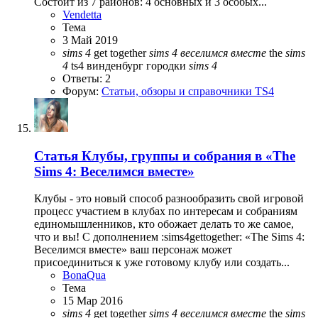
Состоит из 7 районов: 4 основных и 3 особых...
Vendetta
Тема
3 Май 2019
sims
4
get together
sims
4
веселимся
вместе
the
sims
4
ts4
винденбург
городки
sims
4
Ответы: 2
Форум:
Статьи, обзоры и справочники TS4
Статья
Клубы, группы и собрания в «The
Sims 4: Веселимся вместе»
Клубы - это новый способ разнообразить свой игровой
процесс участием в клубах по интересам и собраниям
единомышленников, кто обожает делать то же самое,
что и вы! С дополнением :sims4gettogether: «The Sims 4:
Веселимся вместе» ваш персонаж может
присоединиться к уже готовому клубу или создать...
BonaQua
Тема
15 Мар 2016
sims
4
get together
sims
4
веселимся
вместе
the
sims