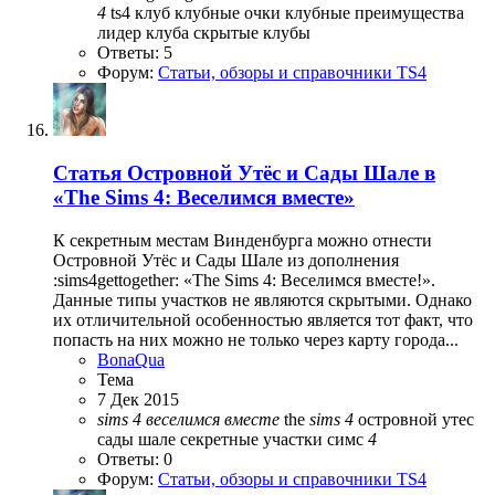
4
ts4
клуб
клубные очки
клубные преимущества
лидер клуба
скрытые клубы
Ответы: 5
Форум:
Статьи, обзоры и справочники TS4
Статья
Островной Утёс и Сады Шале в
«The Sims 4: Веселимся вместе»
К секретным местам Винденбурга можно отнести
Островной Утёс и Сады Шале из дополнения
:sims4gettogether: «The Sims 4: Веселимся вместе!».
Данные типы участков не являются скрытыми. Однако
их отличительной особенностью является тот факт, что
попасть на них можно не только через карту города...
BonaQua
Тема
7 Дек 2015
sims
4
веселимся
вместе
the
sims
4
островной утес
сады шале
секретные участки симс
4
Ответы: 0
Форум:
Статьи, обзоры и справочники TS4