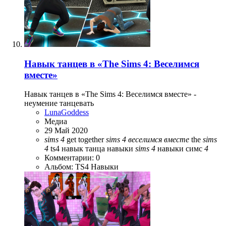
Навык танцев в «The Sims 4: Веселимся
вместе»
Навык танцев в «The Sims 4: Веселимся вместе» -
неумение танцевать
LunaGoddess
Медиа
29 Май 2020
sims
4
get together
sims
4
веселимся
вместе
the
sims
4
ts4
навык танца
навыки
sims
4
навыки симс
4
Комментарии: 0
Альбом: TS4 Навыки