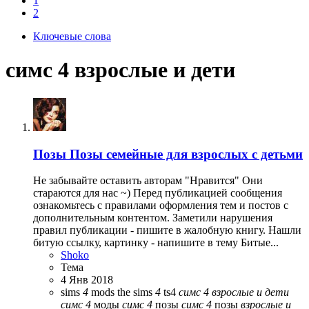
1
2
Ключевые слова
симс 4 взрослые и дети
Позы
Позы семейные для взрослых с детьми
Не забывайте оставить авторам "Нравится" Они
стараются для нас ~) Перед публикацией сообщения
ознакомьтесь с правилами оформления тем и постов с
дополнительным контентом. Заметили нарушения
правил публикации - пишите в жалобную книгу. Нашли
битую ссылку, картинку - напишите в тему Битые...
Shoko
Тема
4 Янв 2018
sims
4
mods
the sims
4
ts4
симс
4
взрослые
и
дети
симс
4
моды
симс
4
позы
симс
4
позы
взрослые
и