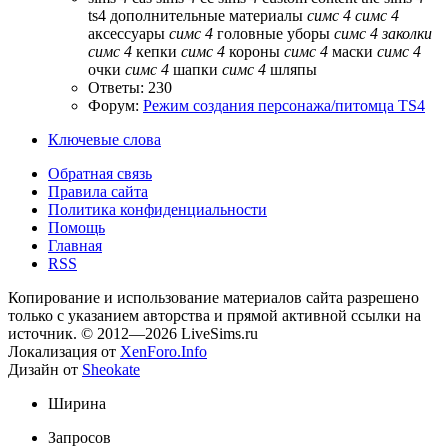
ts4
дополнительные материалы
симс
4
симс
4
аксессуары
симс
4
головные уборы
симс
4
заколки
симс
4
кепки
симс
4
короны
симс
4
маски
симс
4
очки
симс
4
шапки
симс
4
шляпы
Ответы: 230
Форум:
Режим создания персонажа/питомца TS4
Ключевые слова
Обратная связь
Правила сайта
Политика конфиденциальности
Помощь
Главная
RSS
Копирование и использование материалов сайта разрешено
только с указанием авторства и прямой активной ссылки на
источник. © 2012—2026 LiveSims.ru
Локализация от
XenForo.Info
Дизайн от
Sheokate
Ширина
Запросов