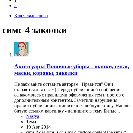
1
2
Ключевые слова
симс 4 заколки
Аксессуары
Головные уборы - шапки, очки,
маски, короны, заколки
Не забывайте оставить авторам "Нравится" Они
стараются для нас ~) Перед публикацией сообщения
ознакомьтесь с правилами оформления тем и постов с
дополнительным контентом. Заметили нарушения
правил публикации - пишите в жалобную книгу. Нашли
битую ссылку, картинку - напишите в тему Битые...
Nastya
Тема
19 Авг 2014
sims
4
cas
sims
4
cc
sims
4
custom content
the sims
4