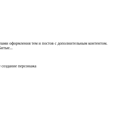
илами оформления тем и постов с дополнительным контентом.
итые...
ы
создание персонажа