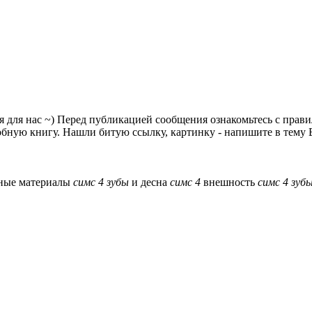
я для нас ~) Перед публикацией сообщения ознакомьтесь с прав
ную книгу. Нашли битую ссылку, картинку - напишите в тему Б
ные материалы
симс
4
зубы
и десна
симс
4
внешность
симс
4
зуб