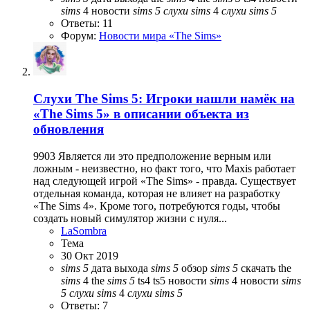
sims
4
новости
sims
5
слухи
sims
4
слухи
sims
5
Ответы: 11
Форум:
Новости мира «The Sims»
Слухи
The Sims 5: Игроки нашли намёк на
«The Sims 5» в описании объекта из
обновления
9903 Является ли это предположение верным или
ложным - неизвестно, но факт того, что Maxis работает
над следующей игрой «The Sims» - правда. Существует
отдельная команда, которая не влияет на разработку
«The Sims 4». Кроме того, потребуются годы, чтобы
создать новый симулятор жизни с нуля...
LaSombra
Тема
30 Окт 2019
sims
5
дата выхода
sims
5
обзор
sims
5
скачать
the
sims
4
the
sims
5
ts4
ts5
новости
sims
4
новости
sims
5
слухи
sims
4
слухи
sims
5
Ответы: 7