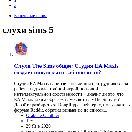
1
2
Ключевые слова
слухи sims 5
Слухи
The Sims общее: Студия EA Maxis
создает новую масштабную игру?
Студия EA Maxis набирает новый штат сотрудников для
работы над «масштабной игрой по новой
интеллектуальной собственности». Значит ли это, что
EA Maxis таким образом намекают на «The Sims 5»?
Давайте разбираться. BongRippaTheSkeptic, пользователь
форума Reddit, обратил внимание на список...
Orabelle Gauthier
Тема
29 Янв 2020
sims
5
дата выхода
the
sims
4
the
sims
5
ts4
новости