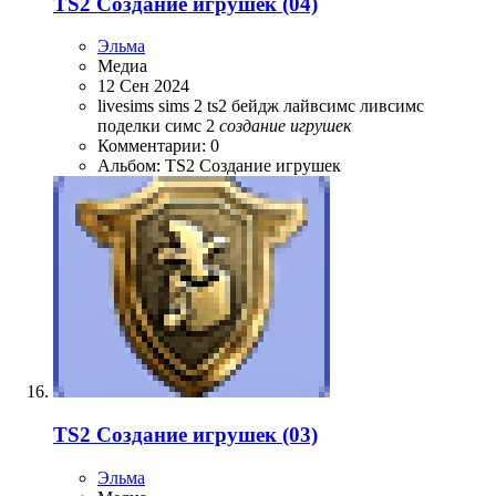
TS2 Создание игрушек (04)
Эльма
Медиа
12 Сен 2024
livesims
sims 2
ts2
бейдж
лайвсимс
ливсимс
поделки
симс 2
создание
игрушек
Комментарии: 0
Альбом: TS2 Создание игрушек
TS2 Создание игрушек (03)
Эльма