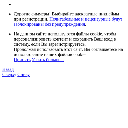
Дорогие симмеры! Выбирайте адекватные никнеймы
при регистрации.
Нечитабельные и нецензурные будут
заблокированы без предупреждения
.
На данном сайте используются файлы cookie, чтобы
персонализировать контент и сохранить Ваш вход в
систему, если Вы зарегистрируетесь.
Продолжая использовать этот сайт, Вы соглашаетесь на
использование наших файлов cookie.
Принять
Узнать больше...
Назад
Сверху
Снизу