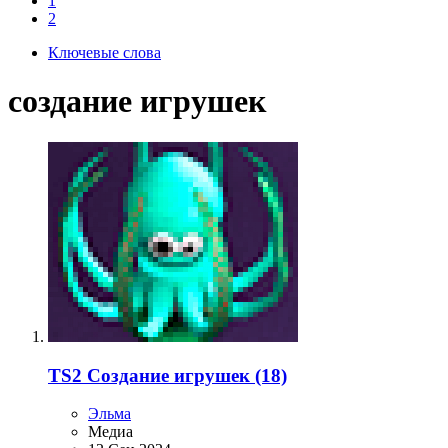
1
2
Ключевые слова
создание игрушек
TS2 Создание игрушек (18)
Эльма
Медиа