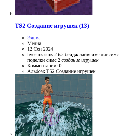
TS2 Создание игрушек (13)
Эльма
Медиа
12 Сен 2024
livesims
sims 2
ts2
бейдж
лайвсимс
ливсимс
поделки
симс 2
создание
игрушек
Комментарии: 0
Альбом: TS2 Создание игрушек