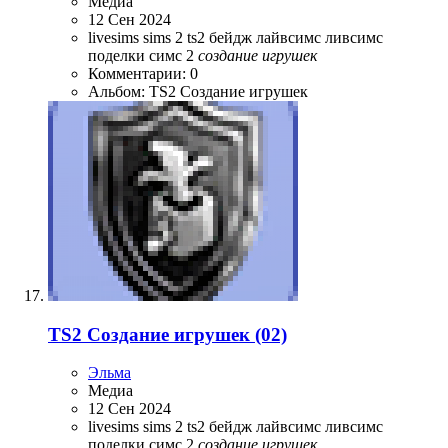
Медиа
12 Сен 2024
livesims
sims 2
ts2
бейдж
лайвсимс
ливсимс
поделки
симс 2
создание
игрушек
Комментарии: 0
Альбом: TS2 Создание игрушек
TS2 Создание игрушек (02)
Эльма
Медиа
12 Сен 2024
livesims
sims 2
ts2
бейдж
лайвсимс
ливсимс
поделки
симс 2
создание
игрушек