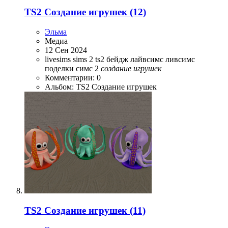
TS2 Создание игрушек (12)
Эльма
Медиа
12 Сен 2024
livesims
sims 2
ts2
бейдж
лайвсимс
ливсимс
поделки
симс 2
создание
игрушек
Комментарии: 0
Альбом: TS2 Создание игрушек
TS2 Создание игрушек (11)