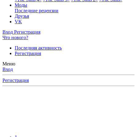
Моды
Последние рецензии
Друзья
VK
Вход
Регистрация
Что нового?
Последняя активность
Регистрация
Меню
Вход
Регистрация