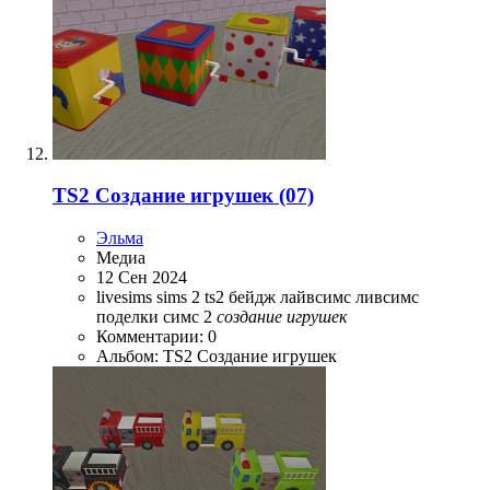
TS2 Создание игрушек (07)
Эльма
Медиа
12 Сен 2024
livesims
sims 2
ts2
бейдж
лайвсимс
ливсимс
поделки
симс 2
создание
игрушек
Комментарии: 0
Альбом: TS2 Создание игрушек