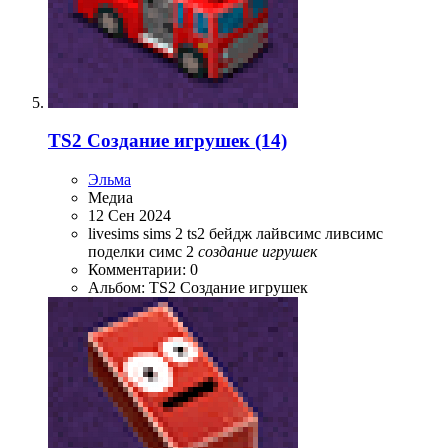
TS2 Создание игрушек (14)
Эльма
Медиа
12 Сен 2024
livesims
sims 2
ts2
бейдж
лайвсимс
ливсимс
поделки
симс 2
создание
игрушек
Комментарии: 0
Альбом: TS2 Создание игрушек