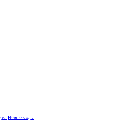
диа
Новые моды