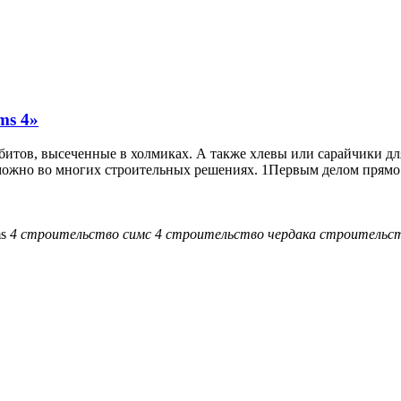
ms 4»
битов, высеченные в холмиках. А также хлевы или сарайчики для
можно во многих строительных решениях. 1Первым делом прямо 
ms
4
строительство
симс
4
строительство
чердака
строительс